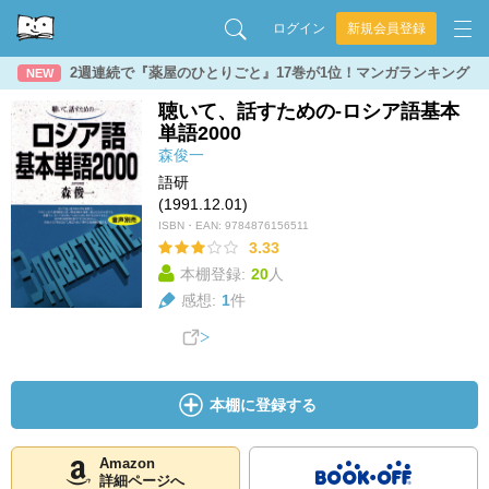
ログイン
新規会員登録
2週連続で『薬屋のひとりごと』17巻が1位！マンガランキング
NEW
聴いて、話すための-ロシア語基本
単語2000
森俊一
語研
(1991.12.01)
ISBN・EAN:
9784876156511
3.33
本棚登録:
20
人
感想:
1
件
本棚に登録する
Amazon
詳細ページへ