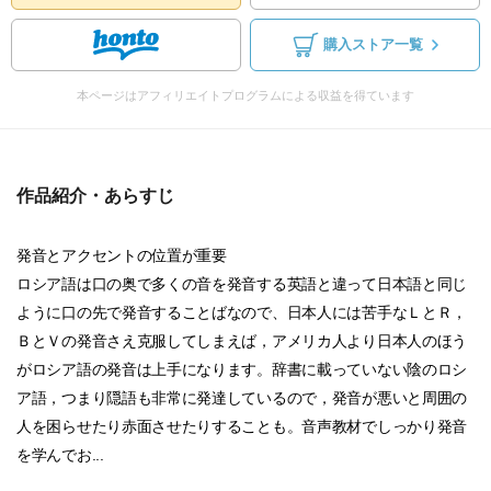
購入ストア一覧
本ページはアフィリエイトプログラムによる収益を得ています
作品紹介・あらすじ
発音とアクセントの位置が重要
ロシア語は口の奥で多くの音を発音する英語と違って日本語と同じ
ように口の先で発音することばなので、日本人には苦手なＬとＲ，
ＢとＶの発音さえ克服してしまえば，アメリカ人より日本人のほう
がロシア語の発音は上手になります。辞書に載っていない陰のロシ
ア語，つまり隠語も非常に発達しているので，発音が悪いと周囲の
人を困らせたり赤面させたりすることも。音声教材でしっかり発音
を学んでお...