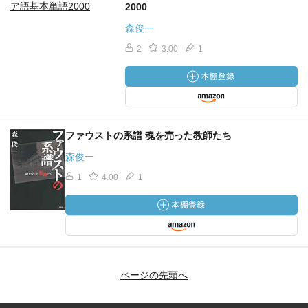
2000
森俊一
2
3.00
1
ファウストの系譜 魂を売った教師たち
森俊一
1
4.00
1
ページの先頭へ