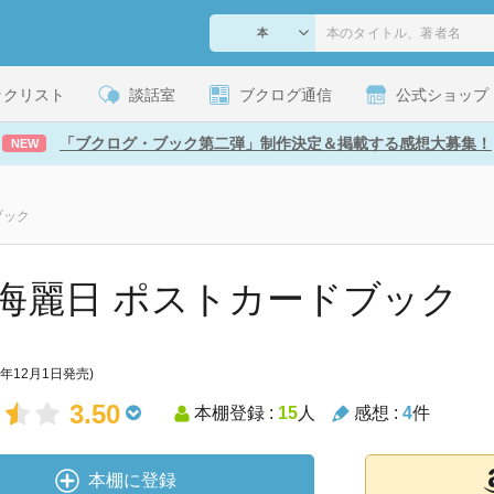
ックリスト
談話室
ブクログ通信
公式ショップ
「ブクログ・ブック第二弾」制作決定＆掲載する感想大募集！
NEW
ブック
海麗日 ポストカードブック
9年12月1日発売)
3.50
本棚登録 :
15
人
感想 :
4
件
本棚に登録