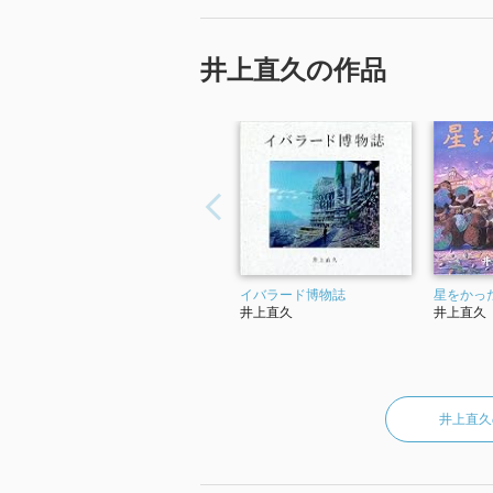
井上直久の作品
イバラード博物誌
星をかっ
井上直久
井上直久
井上直久