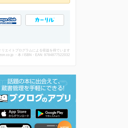
ィリエイトプログラムによる収益を得ています
on.co.jp ・本 / ISBN・EAN: 9784877522032