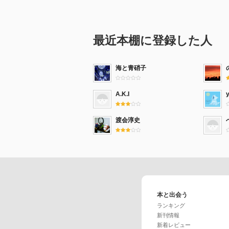
最近本棚に登録した人
海と青硝子
A.K.I
渡会淳史
本と出会う
ランキング
新刊情報
新着レビュー