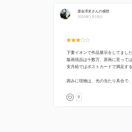
渡会淳史
さん
の感想
2010年1月19日
下妻イオンで作品展示をしてまし
版画現品は十数万、原画に至って
安月給ではポストカードで満足す
因みに現物は、光の当たり具合で
0