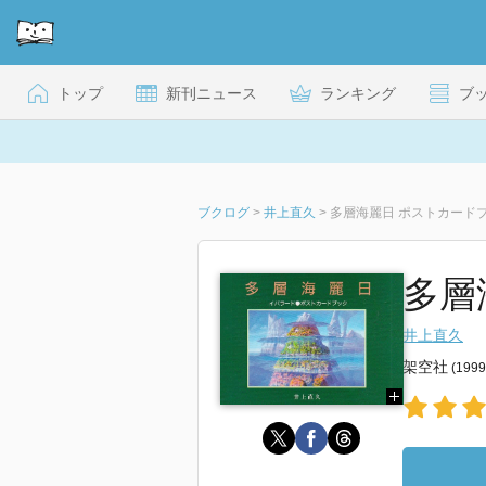
トップ
新刊ニュース
ランキング
ブ
ブクログ
>
井上直久
>
多層海麗日 ポストカード
多層
井上直久
架空社
(199