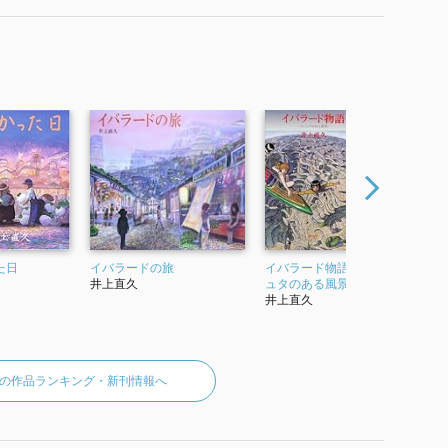
た日
イバラードの旅
イバラード物語 ラピ
空の庭、
井上直久
ュタのある風景
ラード博
井上直久
井上直
の作品ランキング・新刊情報へ