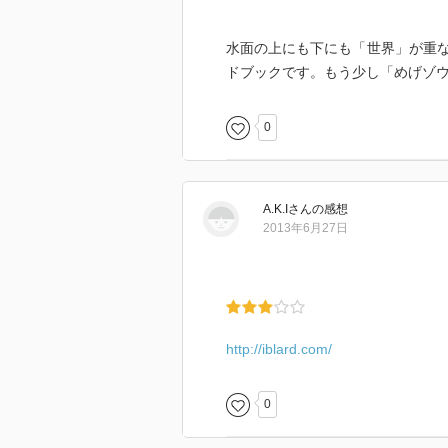
水面の上にも下にも「世界」が重
ドブックです。もう少し「めげゾ
0
A.K.I
さん
の感想
2013年6月27日
http://iblard.com/
0