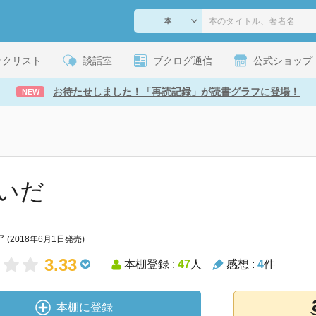
ックリスト
談話室
ブクログ通信
公式ショップ
お待たせしました！「再読記録」が読書グラフに登場！
NEW
いだ
ア
(2018年6月1日発売)
3.33
本棚登録 :
47
人
感想 :
4
件
本棚に登録