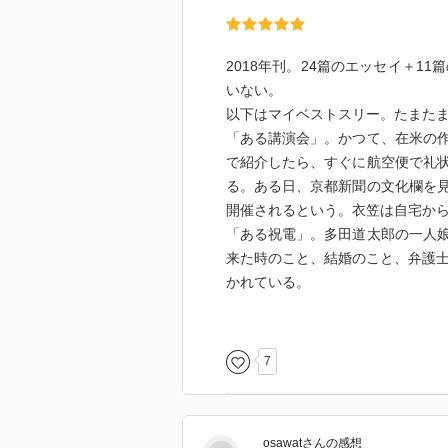
2018年刊。24篇のエッセイ＋1
いない。
以下はマイベストスリー。たまた
「ある講演会」。かつて、在米の
で紹介したら、すぐに航空便で礼
る。ある日、京都新聞の文化欄を
開催されるという。衣笠は自宅から
「ある祝電」。多田道太郎の一人
来た時のこと、結婚のこと、弁護士
かれている。
「ある文学教育」。仏文の学生は
重で野暮という印象。先生の生島
（バルザックはおもしろい！）。
7
のワンシーンで始まる。それをバ
osawat
さん
の感想