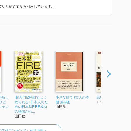
われていた紹介文から引用しています。」
の新し
[超入門]2時間ではじ
小さな町で (大人の本
黒いピエロ
ひと
められる! 日本人のた
棚 第2期)
ロジェ・グルニエ
ンテン
めの日本型FIRE成功
山田稔
の秘訣がわ...
山田稔
の作品ランキング・新刊情報へ