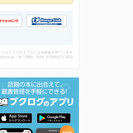
ィリエイトプログラムによる収益を得ています
on.co.jp ・本 / ISBN・EAN: 9784892712920