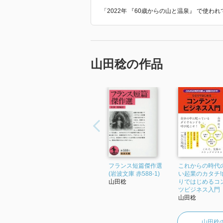
「2022年 『60歳からの山と温泉』 で使
山田稔の作品
フランス短篇傑作選
これからの時代
(岩波文庫 赤588-1)
い起業のカタチ!
山田稔
りではじめるコ
ツビジネス入門
山田稔
山田稔