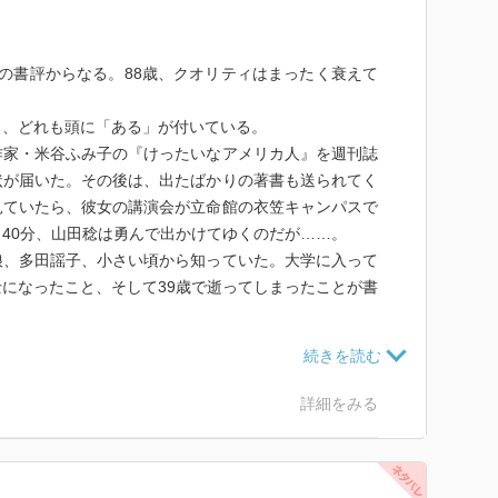
1篇の書評からなる。88歳、クオリティはまったく衰えて
ま、どれも頭に「ある」が付いている。
作家・米谷ふみ子の『けったいなアメリカ人』を週刊誌
状が届いた。その後は、出たばかりの著書も送られてく
見ていたら、彼女の講演会が立命館の衣笠キャンパスで
40分、山田稔は勇んで出かけてゆくのだが……。
娘、多田謡子、小さい頃から知っていた。大学に入って
になったこと、そして39歳で逝ってしまったことが書
バルザックを敬遠する。なにせ作品量が膨大、それに鈍
遼一が勉強会を開いて、その食わず嫌いを治してくれる
エッセイはクロード・シャブロルの映画『いとこ同志』
詳細をみる
ルザックにつなげるところが憎い。