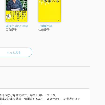
破れかぶれの幸福
上機嫌の本
佐藤愛子
佐藤愛子
もっと見る
集部長などを経て独立。編集工房レーヴ代表。
関連の記事を執筆。信州育ちもあり、３０代から山の世界にはま
数。