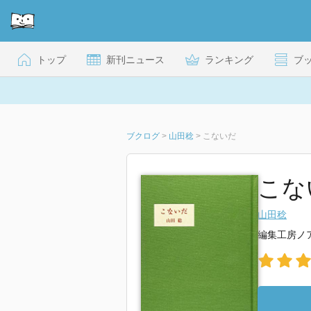
トップ
新刊ニュース
ランキング
ブ
ブクログ
>
山田稔
>
こないだ
こな
山田稔
編集工房ノ