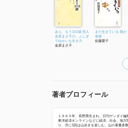
あら、もう102歳 俳人
まだ生きている 我が
金原まさ子の、ふしぎ
老後
でゆかいな生き方
佐藤愛子
金原まさ子
著者プロフィール
１９６０年、長野県生まれ。日刊ゲンダイ編
東洋経済オンラインなどに経済、社会、地方
り、月に3回は山歩きを楽しむ。山の著書多