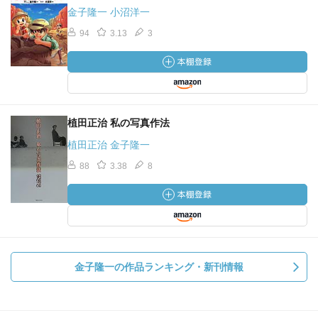
金子隆一 小沼洋一
94
3.13
3
植田正治 私の写真作法
植田正治 金子隆一
88
3.38
8
金子隆一の作品ランキング・新刊情報