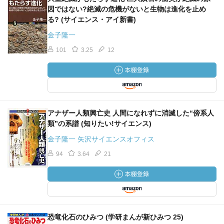
因ではない?絶滅の危機がないと生物は進化を止め
る? (サイエンス・アイ新書)
金子隆一
101
3.25
12
アナザー人類興亡史 人間になれずに消滅した“傍系人
類”の系譜 (知りたい!サイエンス)
金子隆一 矢沢サイエンスオフィス
94
3.64
21
恐竜化石のひみつ (学研まんが新ひみつ 25)