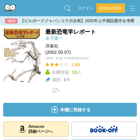
ログイン
新規会員登録
【ビルボードジャパンコラボ企画】2026年上半期話題作を考察
NEW
最新恐竜学レポート
金子隆一
洋泉社
(2002.05.07)
ISBN・EAN:
9784896916300
3.80
本棚登録:
19
人
感想:
1
件
本棚に登録する
Amazon
詳細ページへ