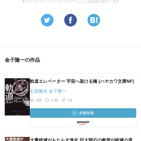
本ページはアフィリエイトプログラムによる収益を得ています
金子隆一の作品
軌道エレベーター 宇宙へ架ける橋 (ハヤカワ文庫NF)
石原藤夫 金子隆一
195
3.98
19
大量絶滅がもたらす進化 巨大隕石の衝突が絶滅の原