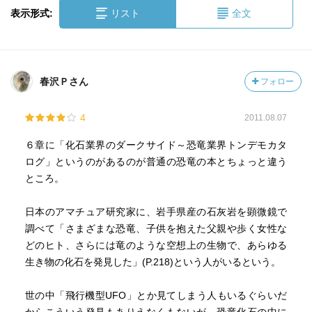
表示形式:
リスト
全文
春沢Ｐさん
フォロー
4
2011.08.07
６章に「化石業界のダークサイド～恐竜業界トンデモカタ
ログ」というのがあるのが普通の恐竜の本とちょっと違う
ところ。
日本のアマチュア研究家に、岩手県産の石灰岩を顕微鏡で
調べて「さまざまな恐竜、子供を抱えた父親や歩く女性な
どのヒト、さらには竜のような空想上の生物で、あらゆる
生き物の化石を発見した」(P.218)という人がいるという。
世の中「飛行機型UFO」とか見てしまう人もいるぐらいだ