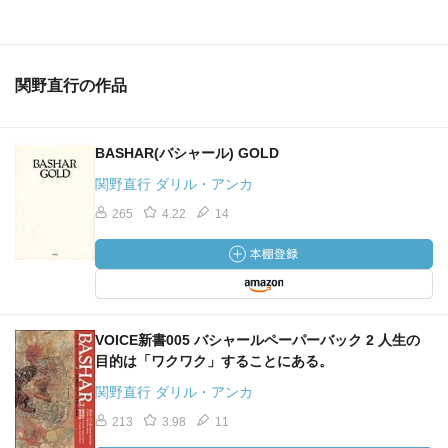
今に生きれば、すべての情報があなたを求めて
向こうからやってきます。
関野直行の作品
人生の基本的な目的とは、
BASHAR(バシャール) GOLD
「自分自身を、充分に生きる」ということです。
関野直行 ダリル・アンカ
265
4.22
14
100パーセント自分になるということは、
統一性をもって自分が一番興奮することをやることです。
VOICE新書005 バシャールペーパーバック 2 人生の
その答は、常に興奮する気持ちです。
目的は「ワクワク」することにある。
関野直行 ダリル・アンカ
213
3.98
11
興奮する気持ちは、