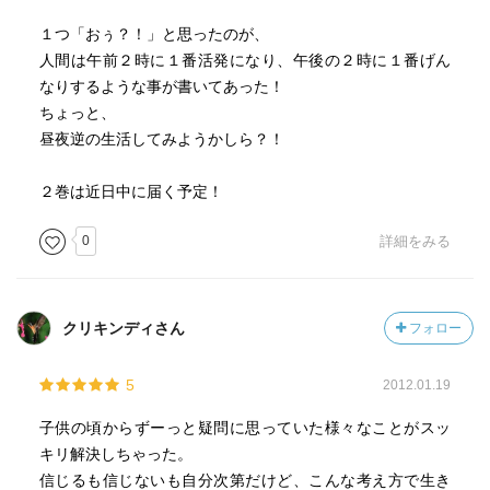
１つ「おぅ？！」と思ったのが、
人間は午前２時に１番活発になり、午後の２時に１番げん
なりするような事が書いてあった！
ちょっと、
昼夜逆の生活してみようかしら？！
２巻は近日中に届く予定！
0
詳細をみる
クリキンディさん
フォロー
5
2012.01.19
子供の頃からずーっと疑問に思っていた様々なことがスッ
キリ解決しちゃった。
信じるも信じないも自分次第だけど、こんな考え方で生き