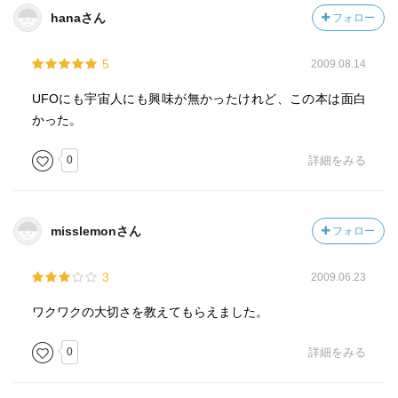
そして、パワーのすべてを今もっている、
hanaさん
フォロー
ということを信頼するのです。
5
2009.08.14
今のあなたが充分に今のあなたであれば、
UFOにも宇宙人にも興味が無かったけれど、この本は面白
宇宙から必要なものは全部その時のあなたに
かった。
与えられます。
0
詳細をみる
自動的に、努力なしで、がんばることなしに、すぐ
に・・・。
misslemonさん
フォロー
3
2009.06.23
重要なことは「信頼する」ことです。
ワクワクの大切さを教えてもらえました。
宇宙は無意味なことはしません。
0
詳細をみる