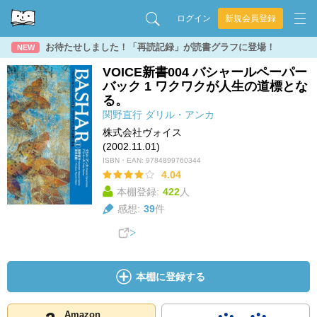
ログイン
新規会員登録
お待たせしました！「再読記録」が読書グラフに登場！
NEW
VOICE新書004 バシャールペーパー
バック 1 ワクワクが人生の道標とな
る。
関野直行
ダリル・アンカ
株式会社ヴォイス
(2002.11.01)
ISBN・EAN:
9784899760344
4.04
本棚登録:
422
人
感想:
39
件
本棚に登録する
Amazon