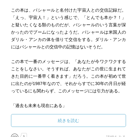
この本は、バシャールと名付けた宇宙人との交信記録だ。
「えっ、宇宙人！」という感じで、「とんでも本か？！」
と疑いたくなる類のものだが、バシャールのいう言葉が深
かったのでブームになったようだ。バシャールは米国人の
ダリル・アンカの体を借りて交信をする。ダリル・アンカ
にはバシャールとの交信中の記憶はないそうだ。
この本で一番のメッセージは、「あなたが今ワクワクする
ことをしなさい。そうすれば、あなたがこの世に生まれて
きた目的に一番早く着きます」だろう。この本が初めて世
に出たのが1987年なので、それからすでに30年の月日が経
っているにも関わらず、このメッセージには引力がある。
「過去も未来も現在にある」
「今生きているところに、生きる。現在に生きる」
続きを読む
「ネガティブな行動とは、分離してしまう行動」
「ポジティブな行動とは、統合する行動」