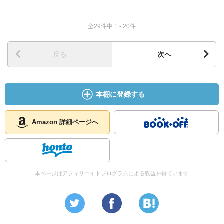
宇宙をそのまま信頼してあげて、
今の生活をそのまま続けていれば、
全29件中 1 - 20件
この生活に必要なものはすべて、
必要な時に知ることができます。
戻る
次へ
必要な時、まさにその時に答えがきます。
本棚に登録する
情報が来る時は本当に必要なその時にやってくるのです。
Amazon 詳細ページへ
タイミングは完璧にできています。
本ページはアフィリエイトプログラムによる収益を得ています
必要なものが、早く来るようにする方法は、
今現在に生きることです。