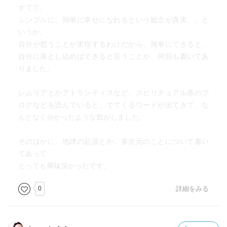
すてて、
シンプルに、簡単に幸せになれるという観念が真実、、と
いうか、
自分が思うことが実現するわけだから、簡単にできると、
自分に落とし込めばできると言うことが、何回も書いてあ
りました。
レムリアとかアトランティスなど、スピリチュアル系のブ
ログなどを読んでいると、でてくるワードが出てきて、な
んとなく分かったような気がしました。
そのほかに、地球の起源とか、多次元のことについて書い
てあって
とっても興味深かったです。
0
詳細をみる