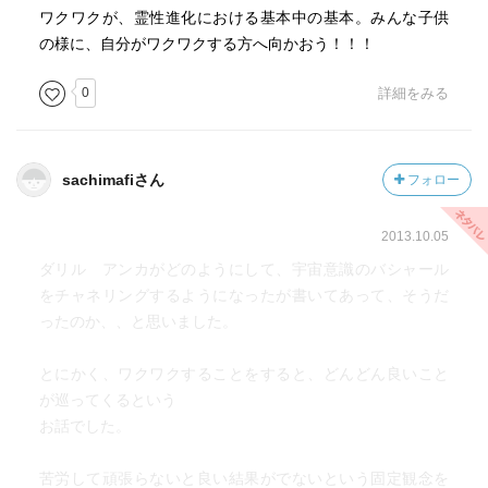
ワクワクが、霊性進化における基本中の基本。みんな子供
の様に、自分がワクワクする方へ向かおう！！！
0
詳細をみる
sachimafiさん
フォロー
2013.10.05
ダリル アンカがどのようにして、宇宙意識のバシャール
をチャネリングするようになったが書いてあって、そうだ
ったのか、、と思いました。
とにかく、ワクワクすることをすると、どんどん良いこと
が巡ってくるという
お話でした。
苦労して頑張らないと良い結果がでないという固定観念を