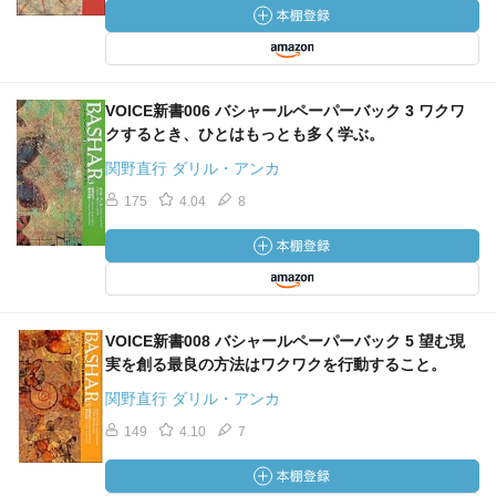
三つのことを教えてくれます。
一つ目は自分の道、
VOICE新書006 バシャールペーパーバック 3 ワクワ
それを教えてくれています。
クするとき、ひとはもっとも多く学ぶ。
関野直行 ダリル・アンカ
二つ目は、自分がそれをやれば
175
4.04
8
努力なしで出来るということ。
三つ目は、それをやれば非常に豊かに
出来るということです。
VOICE新書008 バシャールペーパーバック 5 望む現
実を創る最良の方法はワクワクを行動すること。
関野直行 ダリル・アンカ
自分でワクワクする能力を自分で持てば、
149
4.10
7
なんでも努力なしに、豊かに出来ます。