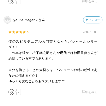
0
詳細をみる
過去世だの、来世だのは、今、現実に存在しています。
youheimagarikiさん
フォロー
振動の違いによって、差ができます。
5
2009.10.05
この人生にフォーカスすれば、
僕のスピリチュアル入門書となったバシャールシリー
必要なものがすべて現在から得られます。
ズ！！
この本は確か、松下幸之助さんや現代では神田昌典さんが
つまり、過去も未来も現在にあるからです。
絶賛している本でもあります。
自分を信じることの大切さを、バシャール独特の感性であ
現在に生きることです。
なたに伝えます☆ミ
ゆっくり読むことをおススメします^^
今現在やっていることを信頼することです。
0
詳細をみる