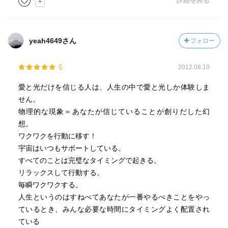
1
詳細をみる
「興奮と不安は、非常に細い境界線で区切られた裏表」
yeah4649さん
フォロー
「宇宙でただひとつ確かなことは、変化しているというこ
と」
5
2012.08.10
こんな言葉がちりばめられている。
愛と光だけを信じる人は、人生の中で愛と光しか体験しま
言葉はエネルギーになると思う。
せん。
物理的な現象＝あなたが信じていることが創りだした幻
想。
ワクワクを行動に移す！
宇宙はいつもサポートしている。
すべてのことは完璧なタイミングで起きる。
リラックスして行動する。
毎瞬ワクワクする。
人生というのはすねべてあなたが一番やるべきことをやっ
ているとき、みんな必要な時間にタイミングよく配置され
ている