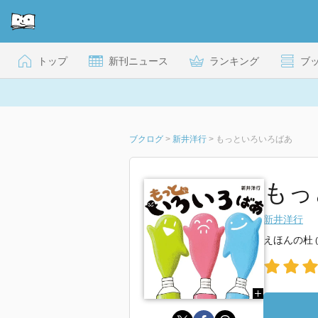
トップ
新刊ニュース
ランキング
ブ
ブクログ
>
新井洋行
>
もっといろいろばあ
もっ
新井洋行
えほんの杜