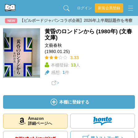
ログイン
新規会員登録
【ビルボードジャパンコラボ企画】2026年上半期話題作を考察
NEW
黄昏のロンドンから (1980年) (文春
文庫)
文藝春秋
(1980.01.25)
3.33
本棚登録:
13
人
感想:
1
件
本棚に登録する
Amazon
詳細ページへ