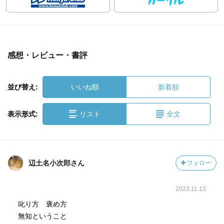
感想・レビュー・書評
並び替え:
いいね順
新着順
表示形式:
リスト
全文
辺土名小次郎さん
フォロー
2023.11.13
叱り方 褒め方
無知ということ