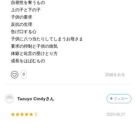
自発性を奪うもの
上の子と下の子
子供の要求
反抗の生理
告げ口する心
子供に八つ当たりしてしまうお母さま
要求の抑制と子供の病気
体癖と叱言の受けとり方
成長をはばむもの
0
詳細をみる
Tazuyo Cindyさん
フォロー
5
2020.06.27