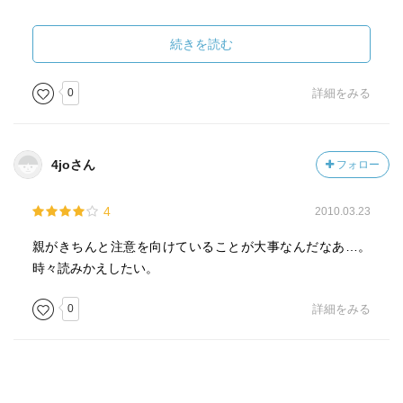
まあ普通近しくはならないから そのようにはならないけれ
ど。
続きを読む
叱るときは ドンピシャで苦しめず。体癖別 これは陰陽五行
0
詳細をみる
タイプでもあるが、
この種類により 対応すること。
4joさん
フォロー
褒め方も 相当大事。
4
2010.03.23
とにかく野口先生の言葉の語り口が わかりやすい。
親がきちんと注意を向けていることが大事なんだなあ…。
今の世なら すぐに差別だとか 大騒ぎになる言い回しが さり
時々読みかえしたい。
げなくあるのも すんなり読めて しっかりはいる。
0
詳細をみる
体癖を更に極めたくなった。