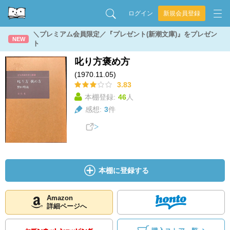
ログイン
新規会員登録
＼プレミアム会員限定／『プレゼント(新潮文庫)』をプレゼン
NEW
ト
叱り方褒め方
(1970.11.05)
3.83
本棚登録:
46
人
感想:
3
件
本棚に登録する
Amazon
詳細ページへ