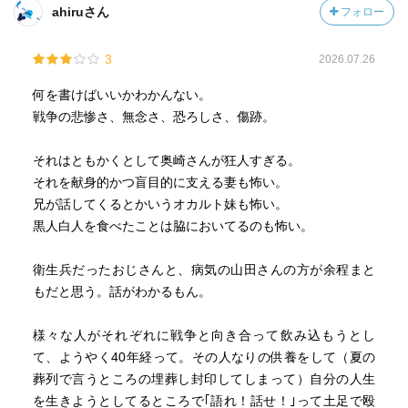
ahiruさん
フォロー
のらりくらりとして、「それだけは言えません」「これだ
けは言わせていただく。やましいことはないもなかった」
3
2026.07.26
などと紋切型で言い切りつつも、追及されてのらりくらり
とかわすさまは狸おやじという感じ。のらりくらりは下
何を書けばいいかわかんない。
策。
戦争の悲惨さ、無念さ、恐ろしさ、傷跡。
【衛生兵】
それはともかくとして奥崎さんが狂人すぎる。
困りつつも、わかっていることを伝えてくれた、気弱そう
それを献身的かつ盲目的に支える妻も怖い。
な人物。
兄が話してくるとかいうオカルト妹も怖い。
黒人白人を食べたことは脇においてるのも怖い。
【殴り合いになった人物】
最初に会った際は憮然として、ゆえにケンカになる。「な
衛生兵だったおじさんと、病気の山田さんの方が余程まと
んだこいつは」「なんだいまさら」と腹立たしく思ってい
もだと思う。話がわかるもん。
たのだろう。
そうした経緯もありつつ、二度目に会ったときには前回の
様々な人がそれぞれに戦争と向き合って飲み込もうとし
ことも気にせず、朝五時という時間でも当時のことを話し
て、ようやく40年経って。その人なりの供養をして（夏の
てくれた。過去には誠実なのだろう。
葬列で言うところの埋葬し封印してしまって）自分の人生
を生きようとしてるところで｢語れ！話せ！｣って土足で殴