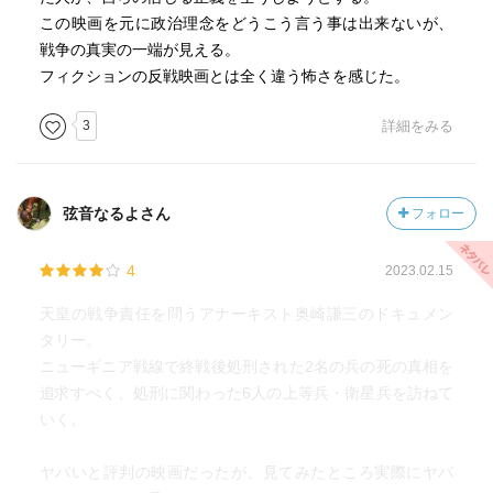
げ、「ご苦労さん！！」と言いながら車に乗った。
この映画を元に政治理念をどうこう言う事は出来ないが、
殺人未遂などで徴役12年の実刑判決を受け、3年後の1986
戦争の真実の一端が見える。
年9月18日に妻のシズミが没している。
フィクションの反戦映画とは全く違う怖さを感じた。
自称「神軍平等兵」奥崎謙三が、かつての上官に戦争犯罪
の追及する衝撃のドキュメンタリー映画。
3
詳細をみる
「国家とは人類を分断する世界を１つにしない大きな障
害」「警察や役人や裁判官は法律や命令に従っているだけ
のロボット」を持論として、新年皇居参賀の時に昭和天皇
弦音なるよさん
フォロー
にパチンコを発射し懲役刑となり、田中角栄襲撃を計画し
た罪で逮捕されたことがある奥崎謙三が、かつて太平洋戦
4
2023.02.15
争の時に所属していた３６連隊ウエワク残留部隊での隊長
による部下射殺事件を調査していく。
天皇の戦争責任を問うアナーキスト奥崎謙三のドキュメン
アポ無しで訪ね、話をごまかしてとぼけようとする者を殴
タリー。
りつけ、殺された者の遺族を連れて泣き落とし、客商売の
ニューギニア戦線で終戦後処刑された2名の兵の死の真相を
最中に訪問してお客さんの前で真相を問い詰めたり、殺さ
追求すべく、処刑に関わった6人の上等兵・衛星兵を訪ねて
れた部下や遺族の無念を晴らすためとはいえ、殴りつけた
いく。
り、部下射殺に加わった上官の一人に「大病したことはあ
なたの戦争中にしたことの天罰だ」と言ったり、奥崎謙三
ヤバいと評判の映画だったが、見てみたところ実際にヤバ
の言動は人間的にどうかと思うけど、奥崎に追及された上