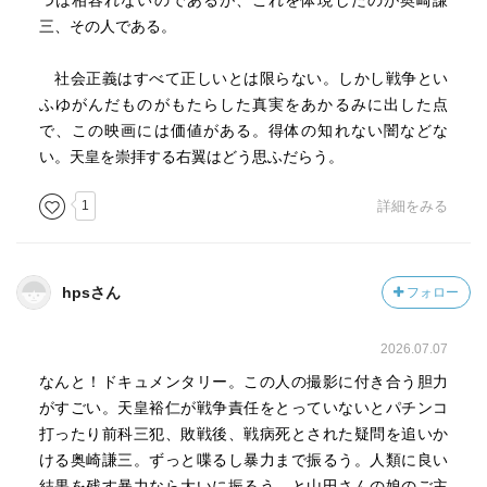
つは相容れないのであるが、これを体現したのが奥崎謙
れた）で話が進みつつ、中盤から展開し、カニバリズムの
三、その人である。
話になる。
社会正義はすべて正しいとは限らない。しかし戦争とい
現地人は「黒豚」、白人は「白豚」と呼んで食べていたこ
ふゆがんだものがもたらした真実をあかるみに出した点
と、上官は知らなかった可能性があること。
で、この映画には価値がある。得体の知れない闇などな
それはある小部隊のちょっとした出来事ではなく、ある程
い。天皇を崇拝する右翼はどう思ふだらう。
度の規模で行われていたこと、当たり前のこと、公然の秘
密だったらしいことが語られる。
1
詳細をみる
食べるのは「白ブタ」で、なぜなら「土人」はすばしっこ
くて捕まえられないし負けちゃうから、という語りはリア
hpsさん
フォロー
ルだった。
2026.07.07
そして、日本兵同士でも食べていたことが明かされる。す
べての舞台ではないせよ、くじ引きを引いて殺したり、役
なんと！ドキュメンタリー。この人の撮影に付き合う胆力
に立たない人物から食べられた、おれは沢の方角が分かっ
がすごい。天皇裕仁が戦争責任をとっていないとパチンコ
たり役に立つから免れたが、誰かは誰かを殺そうとし、誰
打ったり前科三犯、敗戦後、戦病死とされた疑問を追いか
かはそれに反対し、ということが横行していたことが語ら
ける奥崎謙三。ずっと喋るし暴力まで振るう。人類に良い
れる。
結果を残す暴力なら大いに振るう、と山田さんの娘のご主