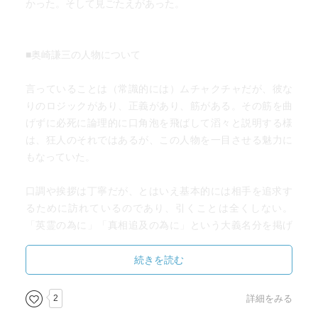
かった。そして見ごたえがあった。
官が「命令に従っただけだ」「生き残るため仕方ない」
「命令したけど下士官が部下を射殺する現場にいなかっ
た」とのうのうと言い訳するように、「戦争は人間から人
■奥崎謙三の人物について
間性を奪い命令で言いなりに動くロボットにする残酷な状
況である」ことを暴き、二度と戦争を起こさないようにし
言っていることは（常識的には）ムチャクチャだが、彼な
ようという決意を日本人がするきっかけになり、戦死者の
りのロジックがあり、正義があり、筋がある。その筋を曲
鎮魂になることを思うと頭から、奥崎の言動を否定出来な
げずに必死に論理的に口角泡を飛ばして滔々と説明する様
い。
は、狂人のそれではあるが、この人物を一目させる魅力に
しかし、部下射殺事件で下士官に部下の射殺命令を出した
もなっていた。
上官を暴行したり殺害しようとしたりする奥崎謙三の言動
には、テロリストに似たり寄ったりの「信念を持った者」
口調や挨拶は丁寧だが、とはいえ基本的には相手を追求す
の狂気と独り善がりな歪んだ正義感を感じるのがモヤモヤ
るために訪れているのであり、引くことは全くしない。
する。
「英霊の為に」「真相追及の為に」という大義名分を掲げ
監督の原一男の著書「ドキュメントゆきゆきて神軍」で
て迫られる方はたまったものではない。
は、撮影する中で監督の原一男とカメラポジションまで仕
続きを読む
切ろうとしたり、奥崎がアイディアを思いつくと原監督に
それも、飲食店営業であれ、早朝であれ、奥さんが迷惑が
モーニングコールしてきたり、奥崎が原監督に黙って事前
っていてさえ、上がり込み押し通すので迷惑。「この人た
2
詳細をみる
に追及する上官と話し合いして撮影に臨んだり、「判断は
ちは身内が死んでいるんだ。人の死と、銭稼ぎと、どっち