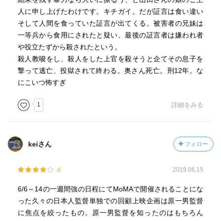
人に申し上げたわけです。キチガイ。だが証言は食い違い
集団においては、次は自分の番かもしれない、というリス
そして人間を食っていた証言が出てくる。被害者の兄妹は
クがあるようなことはしないのでは、と思ったがそうでも
一等兵から食用にされたと疑い、最後の証言者は嫌われ者
ないらしい。
や役立たずから殺されたという。
殺人教唆をし、殺人をした上官を殺そうと企てその息子を
ところで、軍法会議を通さず処刑、のような横暴も当時の
撃って逃亡、投獄されて終わる。奥さん死亡。刑12年。な
末期にはまかり通っていたのかと思ったが、これが問題と
にこいつ怖すぎ
して扱われているし、命令が無ければそんなことはしな
い、という言い方からも、そこまで無法ではなかったこと
1
詳細をみる
がうかがえる。
その一方で、兵同士で食い合ったりということもあり、場
所によって温度感に差はありそう。
keiさん
フォロー
ウクライナ戦争でワグネルは処刑もやりまくっているが、
4
2019.06.15
蓋が空けば倫理のタガが外れる、というのは古今東西かわ
らないだろう。が、それが平時に戻ったときにどう扱われ
6/6～14の一週間強の日程にてMoMAで開催されることにな
るか、「そういうものだ」なのか「公然の秘密として後ろ
った久々の日本人監督単独での回顧上映企画は原一男監督
めたく蓋をする」のか、その違いはあるのかもしれない。
に焦点を絞ったもの。原一男監督を知ったのはもちろん