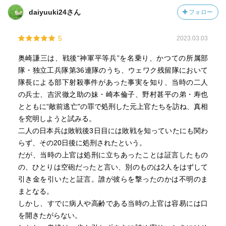
daiyuuki24さん
フォロー
5
2023.03.03
奥崎謙三は、戦後“神軍平等兵”を名乗り、かつての所属部
隊・独立工兵隊第36連隊のうち、ウェワク残留隊において
隊長による部下射殺事件があった事実を知り、当時の二人
の兵士、吉沢徹之助の妹・崎本倫子、野村甚平の弟・寿也
とともに“敵前逃亡"の罪で処刑した元上官たちを訪ね、真相
を究明しようと試みる。
二人の日本兵は敗戦後3日目には敗戦を知っていたにも関わ
らず、その20日後に処刑されたという。
だが、当時の上官は処刑に立ちあったことは証言したもの
の、ひとりは空砲だったと言い、別のものは2人をはずして
引き金を引いたと証言。誰が彼らを撃ったのかは不明のま
まとなる。
しかし、すでに病人や高齢である当時の上官は容易には口
を開きたがらない。