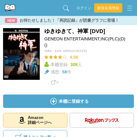
ログイン
新規会員登録
お待たせしました！「再読記録」が読書グラフに登場！
NEW
ゆきゆきて、神軍 [DVD]
GENEON ENTERTAINMENT,INC(PLC)(D)
()
ISBN・EAN:
4988102387433
4.06
本棚登録:
308
人
感想:
58
件
本棚に登録する
Amazon
詳細ページへ