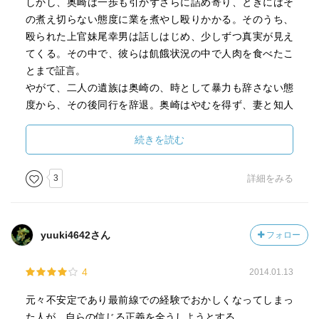
しかし、奥崎は一歩も引かずさらに詰め寄り、ときにはそ
の煮え切らない態度に業を煮やし殴りかかる。そのうち、
殴られた上官妹尾幸男は話しはじめ、少しずつ真実が見え
てくる。その中で、彼らは飢餓状況の中で人肉を食べたこ
とまで証言。
やがて、二人の遺族は奥崎の、時として暴力も辞さない態
度から、その後同行を辞退。奥崎はやむを得ず、妻と知人
に遺族の役割を演じさせ、処刑の責任者たる古清水元中隊
長を訪問し真相を質す。
続きを読む
また同時に、独工兵第36部隊の生き残り、山田吉太郎元軍
曹に当時の様子をありのままに証言するように迫る。
3
詳細をみる
1983年12月15日、奥崎は古清水宅を訪ね、たまたまその場
で対応に出た息子に向け改造拳銃を発砲した。その後神戸
に戻り、シズミと握手を交わした。
yuuki4642さん
フォロー
その二日後、神戸市福原町にあるお好み焼き店から兵庫警
察署に「事件について話したい。」と電話を入れ、駆けつ
4
2014.01.13
けた警察官に逮捕された。
その後神戸から広島の大竹中央署に護送される際、駆けつ
元々不安定であり最前線での経験でおかしくなってしまっ
けた報道陣に対し、手錠をかけられたまま右手を振り上
た人が、自らの信じる正義を全うしようとする。