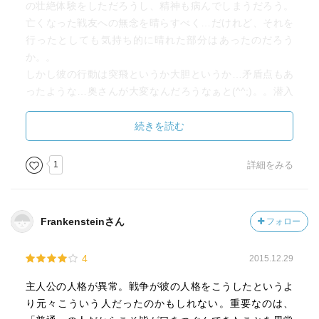
の壮絶体験をしただろうし、精神も病んでしまうだろう。
亡くなった戦友への無念を晴らすべく…だけれど、それを
行ったとしても気持ち的に晴れた部分はあったのだろう
か。。
しかし彼の行動は突飛というか大胆というか…矛盾点もあ
ったような…奥さんが大変なんだろうなぁと(^^;)。。潜入
ルポみたいでした。見た直後は凄い映画だなぁとは思った
けど中立的に考えた方が良さそうかもね。
続きを読む
戦争体験された話は生々しい内容でした。
1
詳細をみる
Frankensteinさん
フォロー
4
2015.12.29
主人公の人格が異常。戦争が彼の人格をこうしたというよ
り元々こういう人だったのかもしれない。重要なのは、