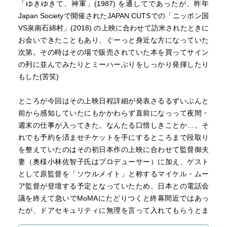
「ゆきゆきて、神軍」(1987) を通してであったが、昨年
Japan Societyで開催されたJAPAN CUTSでの「ニッポン国
VS泉南石綿村」(2018) の上映に合わせて訪米されたときに
■1980年の昔ながらの風景に懐かしさ。
お会いできたこともあり、ぐーっと身近な方になっていた
次第。その時はその場で販売されていた本を買ってサイン
とにかく映像が懐かしかった。
の列に並んでみたりとミーハーぶりをしっかり発揮したり
車も古いし、草木が茂って、家の居間なんかも雑然として
もした(苦笑)
もっさりとして。藤子不二雄のSF短編集とか初期のドラえ
もんみたいな景色が広がっていた。
ところが今回はその上映日程詳細が発表さるるずいぶんと
前から感知していたにもかかわらず直前になっって夜間・
女性もみんな昭和のギャグマンガのモブのおばちゃんばか
週末の仕事が入ってきた。なんたる口惜しきことか…。そ
りで、割烹着をきて、今はなきステレオタイプ。現代の画
れでも予約を済ませチケットを手にするところまで段取り
質のきれいな作りものみたいなドラマではない、あの時代
を整えていたのはその初日本作の上映に合わせて監督御夫
のドラマ。
妻（奥様小林佐智子氏はプロデューサー）に加え、ゲスト
として原監督を「ソウルメイト」と称するマイケル・ムー
ア監督が登壇する予定となっていたため。日本との電話会
その先に自分の子ども時代も続いていて、なんだか胸が締
議を終えて急いでMoMAにたどりつくと終幕間近ではあっ
め付けられるような情景だった。
たが、ドアセキュリティに無理を言って入れてもらうとま
さにエンドロールが始まるタイミングでセーフ！会場はマ