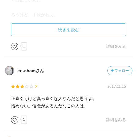
とは正しいんだ
ろうけど、手段がねぇ。
いきなり対象者を殴りつけたり、口調も高圧的だし。
でも、ふと感じたのは突然殴り合いが始まったり、口調が
続きを読む
荒くても周りの
1
詳細をみる
人が動じてないってこと。
時代、、、なんでしょうね。
今ならありえない。
eri-chamさん
フォロー
そして、上官と間違えて息子を撃ってしまって懲役くらっ
3
2017.11.15
たようなこのお
正直引くけど真っ直ぐな人なんだと思うよ。
じさんに対して、警官が「先生」って呼びかけてるのが超
憎めない。信念があるんだなこの人は。
不思議。
1
詳細をみる
他の出演者の方々はベース口が重い。
それは戦地で辛い思いをした人、みんなに言えることであ