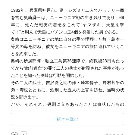
1982年、兵庫県神戸市。妻・シズミと二人でバッテリー商
を営む奥崎謙三は、ニューギニア戦の生き残りであり、69
年に、死んだ戦友の怨念をこめて“ヤマザキ、天皇を撃
て！”と叫んで天皇にパチンコ玉4個を発射した男である。
奥崎はニューギニアの地に自分の手で埋葬した故・島本一
等兵の母を訪ね、彼女をニューギニアの旅に連れていくこ
とを約束した。
奥崎の所属部隊・独立工兵第36連隊で、終戦後23日もたっ
てから“敵前逃亡”の罪で二人の兵士が射殺された事件があっ
たことを知った奥崎は行動を開始した。
その二人の兵士、吉沢徹之助の妹・崎本倫子、野村甚平の
弟・寿也とともに、処刑した五人の上官を訪ね、当時の状
況を聞き出す。
だが、それぞれ、処刑に立ちあったことは白状したもの
の、ある者は空砲だったと言い、ある者は二人をはずして
引き金を引いたと言う。
続きを読む
いったい誰が彼らを“撃った”のかは不明のままだった。さら
に彼らは飢餓状況の中で人肉を食したことをも証言するの