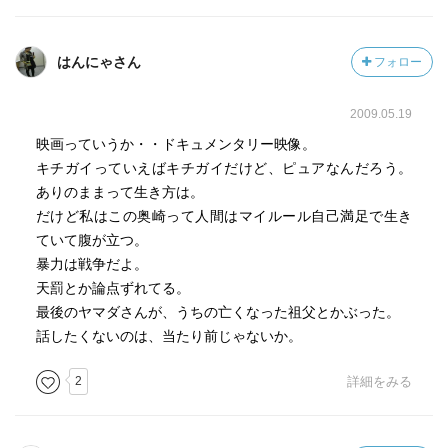
えましかった。
はんにゃさん
フォロー
■追及された人たちの反応
2009.05.19
映画っていうか・・ドキュメンタリー映像。
それぞれの反応を一応まとめる。
キチガイっていえばキチガイだけど、ピュアなんだろう。
ありのままって生き方は。
【処刑された兵の妹】
だけど私はこの奥崎って人間はマイルール自己満足で生き
追及する姿勢は強硬。霊が話しかけると言ったり、階級が
ていて腹が立つ。
低い人から食べられたに違いないのだと断定したり、思い
暴力は戦争だよ。
込みは激しめ。
天罰とか論点ずれてる。
最後のヤマダさんが、うちの亡くなった祖父とかぶった。
【元上官】
話したくないのは、当たり前じゃないか。
訪ねてきた奥崎氏をみて、何も言わず挨拶だけして家に招
き入れるさまは、内心は迷惑そう。だが、実際にはそれな
2
詳細をみる
りに会話してくれた。
【石和の人】