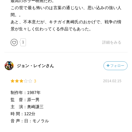
最高のホラー映画だわ。
この世で最も怖いのは言葉の通じない、思い込みの強い人
間。。
あと、不本意だが、キチガイ奥崎氏のおかげで、戦争の情
景が生々しく伝わってくる作品でもあった。
1
詳細をみる
ジョン・レインさん
フォロー
3
2014.02.15
制作年：1987年
監 督：原一男
主 演：奥崎謙三
時 間：122分
音 声：日：モノラル