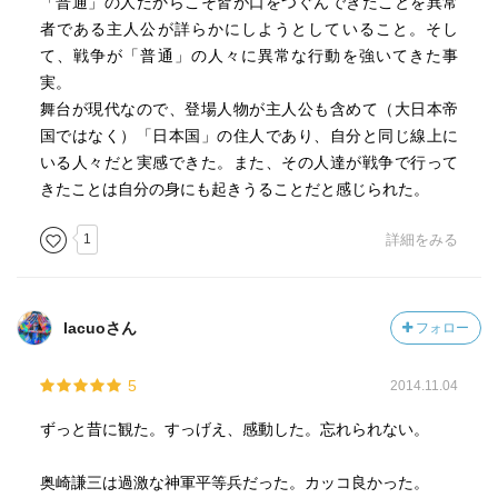
「普通」の人だからこそ皆が口をつぐんできたことを異常
者である主人公が詳らかにしようとしていること。そし
て、戦争が「普通」の人々に異常な行動を強いてきた事
実。
舞台が現代なので、登場人物が主人公も含めて（大日本帝
国ではなく）「日本国」の住人であり、自分と同じ線上に
いる人々だと実感できた。また、その人達が戦争で行って
きたことは自分の身にも起きうることだと感じられた。
1
詳細をみる
lacuoさん
フォロー
5
2014.11.04
ずっと昔に観た。すっげえ、感動した。忘れられない。
奥崎謙三は過激な神軍平等兵だった。カッコ良かった。