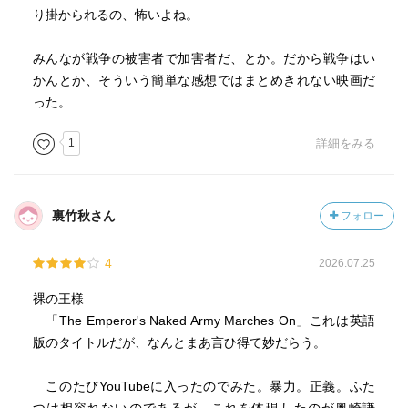
【射殺した古清水隊長】
り掛かられるの、怖いよね。
関係者の証言を見れば射殺は明らかだが、やっていないと
言い切るさまはどうなのだろう。もちろんカメラも回って
みんなが戦争の被害者で加害者だ、とか。だから戦争はい
いるし、今更言えないというのはあっただろう。が、他の
かんとか、そういう簡単な感想ではまとめきれない映画だ
人とのインタビューが無ければ古清水の話を信じてしまい
った。
そうで、つまり「嘘」で、彼なりに事情はあっただろうに
せよ、印象はよくない。
1
詳細をみる
【最後の人】
病気飲みにありながら、当時はみんなが仕方なかったし、
裏竹秋さん
フォロー
それぞれにそれぞれが考えがあるのだ、ということを、感
情的になりながらも赤裸々に話してくれた。
4
2026.07.25
裸の王様
「The Emperor's Naked Army Marches On」これは英語
■真相について
版のタイトルだが、なんとまあ言ひ得て妙だらう。
戦争期の非合法な処刑の真相解明（当初戦病と言われた2名
このたびYouTubeに入ったのでみた。暴力。正義。ふた
の兵が軍法会議を通さず1945/9に敵前逃亡を理由に処刑さ