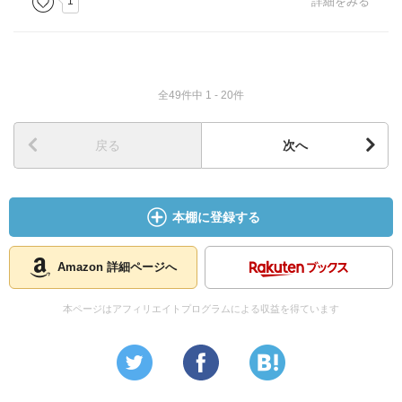
1
詳細をみる
だった。
やがて、二人の遺族は奥崎の、時には暴力も辞さない態度
からか、同行を辞退した。
奥崎はやむを得ず、妻と知人に遺族の役を演じてもらい、
全49件中 1 - 20件
処刑の責任者である古清水元中隊長と対決すべく家を訪ね
真相を質す。
一方、奥崎は独工兵第36部隊の生き残り、山田吉太郎元軍
戻る
次へ
曹に悲惨な体験をありのままに証言するように迫る。そし
て－－1983年12月15日、奥崎は古清水宅を訪ね、たまたま
居合わせた息子に銃を発射、2日後に逮捕された。
本棚に登録する
3年後の86年9月18日に妻・シズミが死亡。
87年1月28日、奥崎は殺人未遂などで徴役12年の実刑判決
Amazon 詳細ページへ
を受けた。
本ページはアフィリエイトプログラムによる収益を得ています