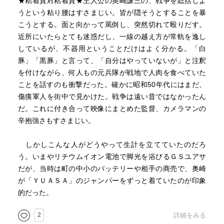
★粘着質対粘着質★主人公の奥崎謙三の、戦争を総括しよ
いずれにせよ彼はやはり狂人で、何が彼を狂わせたかと言
うという粘り腰はすさまじい。皆が隠そうとすることを暴
えば、それはやはり戦争なんだろう。戦後苦労して何とか
こうとする。面と向かって罵倒し、突然切れて殴りだす。
商売しようとしていて誤って人を殺して10年間独房に入れ
近所にいたらとても迷惑だし、一線の越え方が常軌を逸し
られて、自省する中で戦争体験がよみがえり、狂ってしま
しているが、不器用ということだけはよく分かる。「白
ったのかもしれない。
豚」「黒豚」と言って、「自分はやっていないが」と注釈
を付けながら、何人もの元兵隊が戦地で人肉を食べていた
ことを話すのも衝撃だった。確かに昭和50年代にはまだ、
傷痍軍人を街中で見かけた。戦争は遠い昔ではなかったん
■面白かったやり取り
だ。これに付き合って映像にまとめた監督、カメラマンの
辛抱強さもすさまじい。
冒頭で東京に行くにあたり、自分から警察に連絡して面談
し、仁義を切っている様子はおもしろかった。「勝手にい
しかしこんな人がどうやって生計を立てていたのだろ
かれると立場があるでしょうから」などと伝える。警察も
う。いまやリチウムイオン電池で脚光を浴びるＧＳユアサ
身体の心配をしてくれたり。
だが、当時は町の中小のバッテリーや相手の商売で、奥崎
が「ＹＵＡＳＡ」のジャンパーをずっと着ていたのが印象
奥さんはこんな人に付き従っていて辛くないのだろうか、
的だった。
と思ってみていたが、最後に殺人未遂で留置所に入った後
の奥さんの様子はノリノリでサポートする気満々で、むし
2
詳細をみる
ろ街宣車で夫を擁護していたりして、意外だったが、ほほ