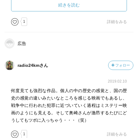
イケル・ムーア監督の知名度もあってかSOLD OUT満員で
続きを読む
あったが、退出した人の席に座って目的のQ&Aセッション
EOF
に立ち会うことができた。
1
詳細をみる
マイケルからの映画タイトルに関しての問いかけに対し、
小林プロデューサーの受け答えが印象に残る。
広告
「奥崎氏の使う『神軍』という言葉がまず最初にあり、そ
の硬い、厳しい響きを伴う言葉に対してなにかやわらかな
radio24kmさん
フォロー
やまとことばを当てたかった。それゆえ『ゆきゆきて』と
いう言葉を当てたのです。」
2019.02.10
何度見ても強烈な作品。個人の中の歴史の感覚と、国の歴
で、英語タイトルはなぜそうなったのか？という部分に対
史の感覚の違いみたいなところを感じる映画でもあるし、
しては「当時お世話になっていた大御所の方にお願いした
戦争中に行われた犯罪に近づいていく過程はミステリー映
のでそこにはあまり口ははさめなかった次第で…」とちょ
画のようにも見える。そして奥崎さんが激昂するたびにど
っとはぎれ悪く…(笑) どちらにせよ「やまとことば」のニ
うしてもツボに入っちゃう・・・（笑）
ュアンスを英題に含めるのは無理だったのであきらめたと
いうことだったのでしょう。
1
詳細をみる