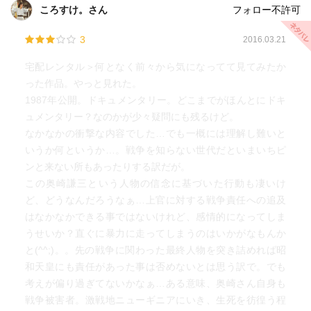
って日本の戦争
ころすけ。さん
フォロー不許可
体験記がほとんどないことと同じ。
3
2016.03.21
人肉食すなんて、噂では聞いていたけど、やっぱり衝撃
宅配レンタル＞何となく前々から気になってて見てみたか
的。
った作品。やっと見れた。
1987年公開。ドキュメンタリー。どこまでがほんとにドキ
くじびきで殺すなんてのも信じがたいし、、、
ュメンタリー？なのかが少々疑問にも残るけど。
酷い話で口を開きたくない気持ちもわかるけど、私たちは
なかなかの衝撃な内容でした…でも一概には理解し難いと
知らなければな
いうか何というか…。戦争を知らない世代だといまいちピ
ンと来ない所もあったりする訳だが。
らないですよね。
この奥崎謙三という人物の信念に基づいた行動も凄いけ
ど、どうなんだろうなぁ…上官に対する戦争責任への追及
はなかなかできる事ではないけれど、感情的になってしま
うせいか？直ぐに暴力に走ってしまうのはいかがなもんか
と(^^;)。。先の戦争に関わった最終人物を突き詰めれば昭
和天皇にも責任があった事は否めないとは思う訳で。でも
考えが偏り過ぎてないかなぁ…ある意味、奥崎さん自身も
戦争被害者。激戦地ニューギニアにいき、生死を彷徨う程