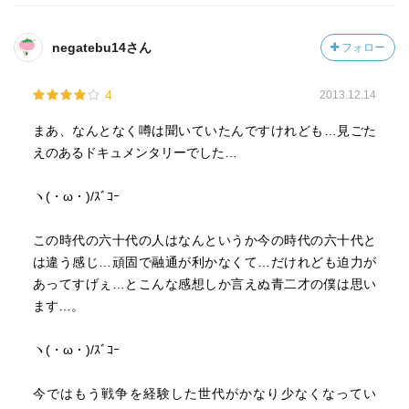
私がしますから原さんは黙って付いてきてください」と撮
が大事なんだ」と迫る。
影の主導権を握り自らを演出する奥崎謙三とドキュメンタ
リー監督としてモラルの一線を守ろうとする原一男監督の
negatebu14さん
フォロー
丁寧ながら、スイッチが入ると激昂して暴力を振るうこと
せめぎ合いの戦い、部下射殺事件の遺族が何故奥崎との同
を厭わない。
行をある時点から断ったか？、何故ニューギニアでのロケ
4
2013.12.14
「なんだその態度は」とか、殴りかかる。
映像がニューギニア当局に没収されたか？などの裏側を知
まあ、なんとなく噂は聞いていたんですけれども…見ごた
ることが出来て、読んだ後で再度見たら新たな発見があ
その上で自分で警察に連絡する。追及に当たっても、自分
えのあるドキュメンタリーでした…
り、「ゆきゆきて、神軍」のシナリオも掲載されていて映
で警察を呼んで「この状況は拘禁に当たるでしょうか？」
画鑑賞の助けになる１冊。
と聞く。この開き直りは滑稽であるが、「～～だから自分
ヽ(・ω・)/ｽﾞｺｰ
「靖国神社に行ったら、英霊が救われると思っているの
は天皇ヒロヒトにパチンコを飛ばした」「許せないので
か？貴様！」
（前に訪れた上等兵を）ぶん殴ったわけです」などと平然
この時代の六十代の人はなんというか今の時代の六十代と
と説明し、法を恐れない態度を淡々と伝えるので、追及さ
は違う感じ…頑固で融通が利かなくて…だけれども迫力が
れる方は内心はぎょっとしているだろう。
あってすげぇ…とこんな感想しか言えぬ青二才の僕は思い
ます…。
暴力について、自分は正しいと思ったらこれからも振るっ
ていく、と断言しており、この点もやはり筋を見せてい
ヽ(・ω・)/ｽﾞｺｰ
る。
今ではもう戦争を経験した世代がかなり少なくなってい