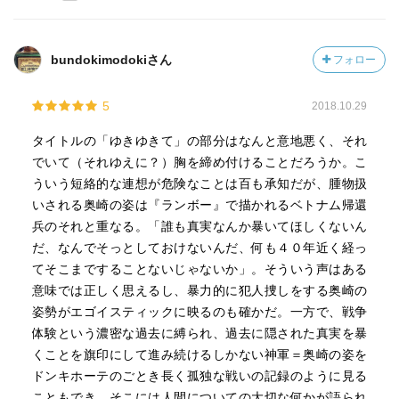
その四日後に再鑑賞の機会を得る。今回は三度めの鑑賞で
bundokimodokiさん
フォロー
奥崎氏のもつ純粋な人間としての部分ばかりが突き刺さ
り、彼の唐突で暴力的な行動は何割かの衝動に駆られたも
のであったとしてもその割合は少ないのだろうな…とい感
5
2018.10.29
覚に襲われた。この感覚はきっと鑑賞回数を重ねるために
タイトルの「ゆきゆきて」の部分はなんと意地悪く、それ
強くなってゆくのだろうと思う。
でいて（それゆえに？）胸を締め付けることだろうか。こ
ういう短絡的な連想が危険なことは百も承知だが、腫物扱
彼の著書、今でも手に入るのかな…
いされる奥崎の姿は『ランボー』で描かれるベトナム帰還
兵のそれと重なる。「誰も真実なんか暴いてほしくないん
おっと、やばい思想になってきた、この辺までにしとこう
だ、なんでそっとしておけないんだ、何も４０年近く経っ
(苦笑)
てそこまですることないじゃないか」。そういう声はある
意味では正しく思えるし、暴力的に犯人捜しをする奥崎の
姿勢がエゴイスティックに映るのも確かだ。一方で、戦争
体験という濃密な過去に縛られ、過去に隠された真実を暴
くことを旗印にして進み続けるしかない神軍＝奥崎の姿を
ドンキホーテのごとき長く孤独な戦いの記録のように見る
こともでき、そこには人間についての大切な何かが語られ