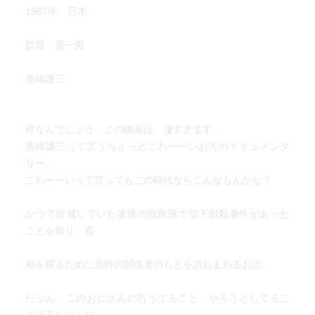
1987年 日本
監督 原一男
奥崎謙三
何なんでしょう、この映画は、凄すぎます。
奥崎謙三って言うちょっとこわーーいお方のドキュメンタ
リー。
こわーーいって言ってもこの時代ならこんなもんかな？
かつて所属していた連隊の残留隊で部下射殺事件があった
ことを知り、真
相を探るために当時の関係者のもとを訪ねまわるお話。
たぶん、このおじさんの言うてること、やろうとしてるこ