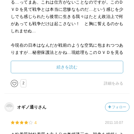
る…ってまあ、これは仕方がないことなのですが。このＤ
ＶＤを見て戦争とは本当に悲惨なものだ…という感じを少
■「演技」である可能性について。
しでも感じられたら後世に生きる我々はたとえ政治上で何
があっても戦争だけは起こさない！ と胸に誓えるのかも
映画から見えた人物像は以上の通りの「純粋すぎる人物」
しれませぬ…
だったが、一方でwikipedia等をみると、それが「演技」だ
った可能性が示唆される。
今現在の日本はなんだか戦前のような空気に包まれつつあ
りますが…秘密保護法とかね…現総理もこのＤＶＤを見る
まともな左翼活動家や、「ひとつの正義の為に筋を通した
べし！！
人」を演じた、やはり頭のおかしい人だったのではない
続きを読む
か、実際には筋も何もない人物だったのではないか、とい
などと言うことは僕の口からは言えませんが…まあ…見た
う可能性はぬぐえない。
ら考えが変わるかもしれませんネッ！ おしまい…。
2
詳細をみる
宇宙人のようなスピリチュアルに傾倒したり、書籍を売り
ヽ(・ω・)/ｽﾞｺｰ
上げようとしていたり、議員に立候補したり、事績を見る
と俗物的な側面も垣間見える。
オギノ通りさん
フォロー
そう考えると、不気味さというか、恐ろしさもある。
4
2011.10.07