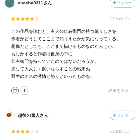
chacha0311さん
フォロー
はそれまでにも佐藤という小作人の妻と不倫関係にあった
ことから、仁右衛門ならやりかねない、という噂に上るま
5
2019.08.20
でになっていたのだった。
この作品を読むと、主人公仁右衛門の持つ荒々しさを
笠井の娘の姦婬事件の話題が広まり、いよいよ仁右衛門は
作者がどうしてここまで知りえたかが気になってくる。
農場を去ることに決めた。農場を去る前、仁右衛門は負傷
想像だとしても、ここまで描けるものなのだろうか。
した馬を自らの手で殺める。そして妻を引き連れて、農場
もしかすると作者は自身の中に
を後にするのだった。
仁右衛門を持っていたのではないだろうか。
決して大人しく飼いならすことの出来ぬ
野生のオスの激情と怒りといったものを。
有島武郎の代表作にして出世作。ということでどんな作品
なのかと読んでみたらこのあらすじにみる通り、すごく狂
1
詳細をみる
暴で泥臭い話だった。これが本当に『一房の葡萄』を書い
た有島武郎の作品なのかと思うくらいギャップがあった。
と同時に、発表当時の大正6年、こうした深刻な話が売れて
越後の鬼人さん
フォロー
いたことを思えば出世作となったというのも頷ける。生易
しい話よりもこういう「人生は深刻なんだよ...」みたいな流
4
2018.05.05
れに作者も乗った形だろうか。