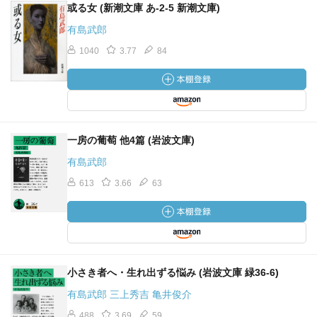
或る女 (新潮文庫 あ-2-5 新潮文庫)
有島武郎
1040
3.77
84
一房の葡萄 他4篇 (岩波文庫)
有島武郎
613
3.66
63
小さき者へ・生れ出ずる悩み (岩波文庫 緑36-6)
有島武郎 三上秀吉 亀井俊介
488
3.69
59