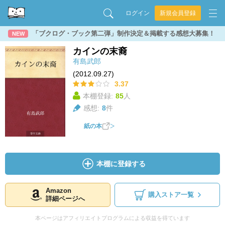
ログイン
新規会員登録
「ブクログ・ブック第二弾」制作決定＆掲載する感想大募集！
NEW
カインの末裔
有島武郎
(2012.09.27)
3.37
本棚登録:
85
人
感想:
8
件
紙の本
本棚に登録する
Amazon
購入ストア一覧
詳細ページへ
本ページはアフィリエイトプログラムによる収益を得ています