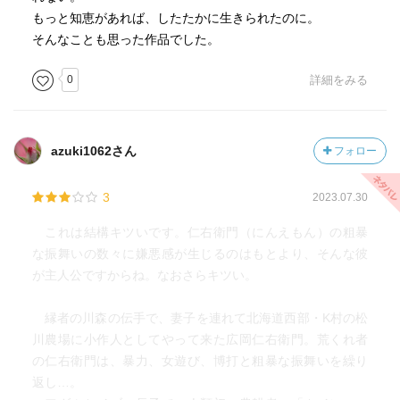
門のように横暴で、不作の大地を新天地求めて歩き続け
もっと知恵があれば、したたかに生きられたのに。
る、そんな姿がタイトルからして暗示されてるようにも思
そんなことも思った作品でした。
う。しかも最後が現農場を後にするところで終わるのだか
ら「上手いなあ」と思うのである。(本当にそういう意図で
0
詳細をみる
書かれたのかはわからぬが、少なくともタイトルの連想と
仁右衛門との行動をみれば誰でもそう想像するのではない
だろうか...)
azuki1062さん
フォロー
それにしても広岡仁右衛門は絵に描いたような救いようの
3
2023.07.30
ない人物像だが、それでも我が子を愛する心はあり、事故
で負傷した馬を殺める部分などで可哀想だと思っていると
これは結構キツいです。仁右衛門（にんえもん）の粗暴
ころなど、要所要所で人間味を感じさせてくる。そこがま
な振舞いの数々に嫌悪感が生じるのはもとより、そんな彼
た、最後に事実ではないかもしれない噂によって農場を追
が主人公ですからね。なおさらキツい。
われる仁右衛門の姿に哀愁を増幅する一因にもなってお
り、完全な悪い奴を作るのではなくそういう部分を残して
縁者の川森の伝手で、妻子を連れて北海道西部・K村の松
るのがさすがの文学作品といったところか。
川農場に小作人としてやって来た広岡仁右衛門。荒くれ者
の仁右衛門は、暴力、女遊び、博打と粗暴な振舞いを繰り
返し…。