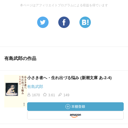
本ページはアフィリエイトプログラムによる収益を得ています
有島武郎の作品
小さき者へ・生れ出づる悩み (新潮文庫 あ-2-4)
有島武郎
1670
3.61
149