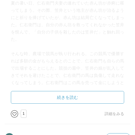
夏の暑い日、仁右衛門夫妻の連れていた赤ん坊が赤痢に罹
ってしまう。その際、笠井という地主が赤ん坊が治るよう
にと祈りを捧げていたが、赤ん坊は結局亡くなってしまっ
た。仁右衛門は、自分の赤ん坊を救ってくれなかった笠井
を恨んで、「自分の子供を殺したのは笠井だ」と触れ回っ
た。
そんな時、農場で競馬が執り行われる。この競馬で優勝す
れば多額の金がもらえるとのことで、仁右衛門も自らの馬
で出場することにした。競技の最中、笠井の娘が乱入して
きてそれを避けたことで、仁右衛門の馬は負傷して走れな
くなってしまう。仁右衛門はこの馬を売って金にしようと
したが、走れなくなった馬は「金を食う機械だ」と言わ
れ、誰も引き取ってはくれなかった。
続きを読む
一方で、農場では笠井の娘が何者かによって辱しめを受け
1
詳細をみる
たという話が持ち上がり、犯人の捜索が行われた。皆は
口々に、笠井に自分の子供を殺されたと触れ回っていたこ
とを理由に、仁右衛門がやった、と言い始めた。仁右衛門