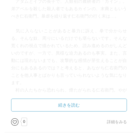
アダムとイブの長子で、人類初の農耕者の「カイン」。
弟アベルを殺した殺人者でもあるカインの、末裔ともいう
べき仁右衛門。暴虐を繰り返す仁右衛門の行く末は…。
気に入らないことがあると暴力に訴え、拳で分からせ
る。そんな奴、周りにいるだけでも堪らないです。そんな
荒くれの視点で描かれているため、読み進めるのがしんど
いのですが、一方で、異様な迫力あるのも事実。また、言
動には現れないまでも、攻撃的な感情が芽生えることが自
分にもあるあるのでは？と考えると、あながち仁右衛門の
ことを他人事とばかりも言っていられないような気になり
ます。
村の人たちから恐れられ、煙たがられる仁右衛門。やが
て仁右衛門は村から立退きを迫られますが、村民たちのし
たたかさとか、手に負えない異端者を排除することのうす
続きを読む
ら寒さも感じます。
0
詳細をみる