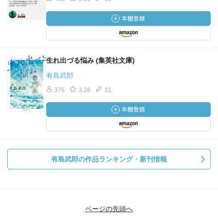
生れ出づる悩み (集英社文庫)
有島武郎
376
3.26
31
有島武郎の作品ランキング・新刊情報
ページの先頭へ