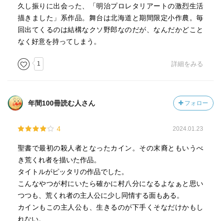
久し振りに出会った、「明治プロレタリアートの激烈生活
どちらかというとこの作品は人生の艱難を描いているとい
描きました」系作品。舞台は北海道と期間限定小作農。毎
う点でも自然主義っぽさはあるが、モデルは有島農場で働
回出てくるのは結構なクソ野郎なのだが、なんだかどこと
いていた人物らしい。雇う立場と雇われる立場にあった作
なく好意を持ってしまう。
者と本作のモデルだが、いずれにも生きる苦しみがあるの
だということには変わりないようで、有島本人が生きる苦
1
詳細をみる
しみについて述べている文もあるとか。(「自己を描出した
に外ならない『カインの末裔』に詳しいらしい)
年間100冊読む人さん
フォロー
タイトルの『カインの末裔』の「カイン」は、キリスト教
旧約聖書創世記に出てくる「カインとアベル」の兄・カイ
4
2024.01.23
ン。貢ぎ物を求めた神に対して、弟・アベルは、自分の大
事にしていた羊を提供した一方で、カインは神への供物
聖書で最初の殺人者となったカイン。その末裔ともいうべ
を"何を選んだら自分が困らないか"を基準に選んだため、神
き荒くれ者を描いた作品。
はアベルの品を選んだ。これに腹を立てたカインはアベル
タイトルがピッタリの作品でした。
を殺してしまい、神に一生不毛の大地をさ迷い続けるよ
こんなやつが村にいたら確かに村八分になるよなぁと思い
う、呪いを掛けられる、という話が元ネタだ。
つつも、荒くれ者の主人公に少し同情する面もある。
カインもこの主人公も、生きるのが下手くそなだけかもし
言われてみれば確かにこのカインの末裔なら、広岡仁右衛
れない。