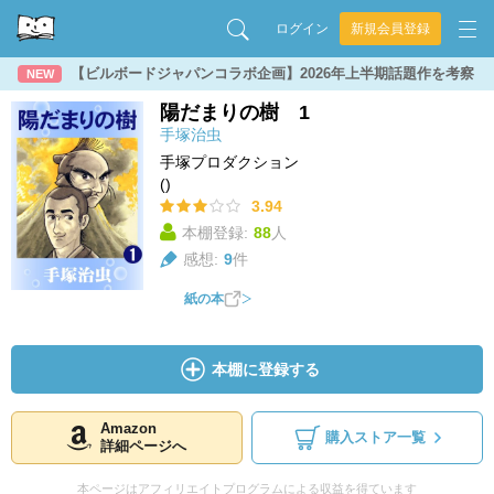
ログイン
新規会員登録
【ビルボードジャパンコラボ企画】2026年上半期話題作を考察
NEW
陽だまりの樹 1
手塚治虫
手塚プロダクション
()
3.94
本棚登録:
88
人
感想:
9
件
紙の本
本棚に登録する
Amazon
購入ストア一覧
詳細ページへ
本ページはアフィリエイトプログラムによる収益を得ています