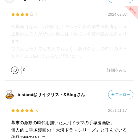
4
2024.02.07
生真面目な武士万次郎と江戸っ子気質の蘭方医良庵という
正反対の二人が歴史の波に揉まれていく様が読み応えあり
ます。
どの人も善人でも悪人でもなく、ありのままの市井の人々
をリアルに描いているなと思います。
0
詳細をみる
bistarai@サイクリスト&Blogさん
フォロー
5
2021.11.17
幕末の激動の時代を描いた大河ドラマの手塚漫画版。
個人的に手塚漫画の「大河ドラマシリーズ」と呼んでいる
作品の中のひとつ。