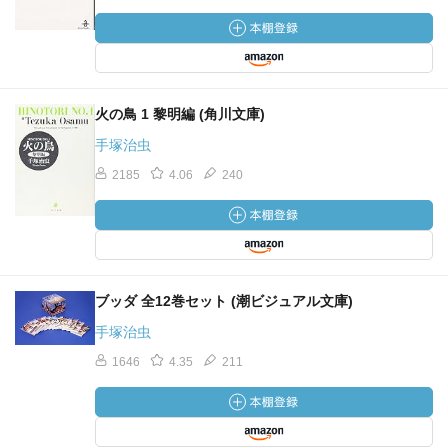
火の鳥 1 黎明編 (角川文庫)
手塚治虫
2185
4.06
240
ブッダ 全12巻セット (潮ビジュアル文庫)
手塚治虫
1646
4.35
211