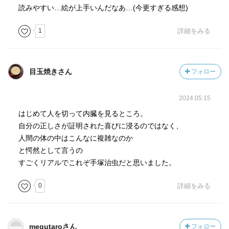
読みやすい…絵が上手いんだなあ…(今更すぎる感想)
1
詳細をみる
目玉焼きさん
フォロー
2024.05.15
はじめて人を切って内臓を見るところ。
自分の正しさが証明された喜びに浸るのではなく、
人間の体の中はこんなに複雑なのか
と愕然として言うの
すごくリアルでこれぞ手塚治虫だと思いました。
0
詳細をみる
megutaroさん
フォロー