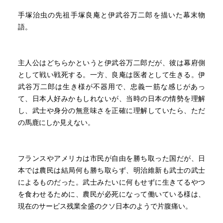
手塚治虫の先祖手塚良庵と伊武谷万二郎を描いた幕末物
語。
主人公はどちらかというと伊武谷万二郎だが、彼は幕府側
として戦い戦死する。一方、良庵は医者として生きる。伊
武谷万二郎は生き様が不器用で、忠義一筋な感じがあっ
て、日本人好みかもしれないが、当時の日本の情勢を理解
し、武士や身分の無意味さを正確に理解していたら、ただ
の馬鹿にしか見えない。
フランスやアメリカは市民が自由を勝ち取った国だが、日
本では農民は結局何も勝ち取らず、明治維新も武士の武士
によるものだった。武士みたいに何もせずに生きてるやつ
を食わせるために、農民が必死になって働いている様は、
現在のサービス残業全盛のクソ日本のようで片腹痛い。