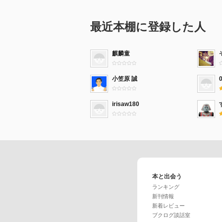
最近本棚に登録した人
麒麟童
小笠原 誠
irisaw180
本と出会う
ランキング
新刊情報
新着レビュー
ブクログ談話室