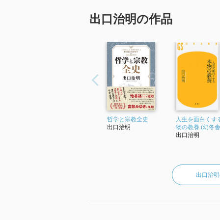
「2024年 『人類５０００年史Ⅵ』
出口治明の作品
哲学と宗教全史
人生を面白くする
出口治明
物の教養 (幻冬舎
出口治明
出口治明