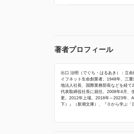
著者プロフィール
出口 治明（でぐち・はるあき）：立命
イフネット生命創業者。1948年、三
地法人社長、国際業務部長などを経て2
代表取締役社長に就任。2008年4月
更。2012年上場。2018年～2023
下）』（新潮文庫）、『０から学ぶ「
力』『日本の伸びしろ』（文春新書）
界史』（日経BP）、『ぼくは古典を
（幻冬舎新書）、『出口治明学長が語る
『働く君に伝えたい「考える」の始め