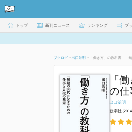
トップ
新刊ニュース
ランキング
ブ
ブクログ
>
出口治明
>
「働き方」の教科書―「無
「働
の仕事
出口治明
新潮社
(201