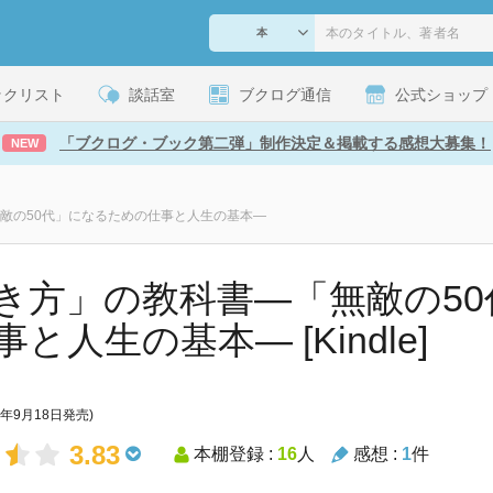
ックリスト
談話室
ブクログ通信
公式ショップ
「ブクログ・ブック第二弾」制作決定＆掲載する感想大募集！
NEW
敵の50代」になるための仕事と人生の基本―
き方」の教科書―「無敵の5
と人生の基本― [Kindle]
4年9月18日発売)
3.83
本棚登録 :
16
人
感想 :
1
件