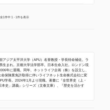
全1件中 1 - 1件を表示
館アジア太平洋大学（APU）名誉教授・学長特命補佐。ラ
重県生まれ。京都大学法学部卒。日本生命入社。ロンドン現
006年に退職。同年、ネットライフ企画（株）を設立し、
、生命保険業免許取得に伴いライフネット生命株式会社に変
年、APU学長。2024年1月より現職。著書に『全世界史（上・
日本史」講義』シリーズ（文春文庫）、『歴史を活かす
、『哲学と宗教全史』（ダイヤモンド社）、『一気読み世
読み続ける』（光文社）、『逆境を生き抜くための教養』
 人生が楽しくなる世界の名画150』（星海社新書）、
方』（ポプラ社）等多数。