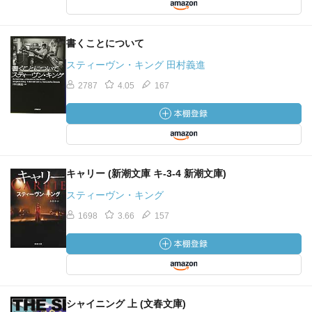
書くことについて
スティーヴン・キング 田村義進
2787
4.05
167
キャリー (新潮文庫 キ-3-4 新潮文庫)
スティーヴン・キング
1698
3.66
157
シャイニング 上 (文春文庫)