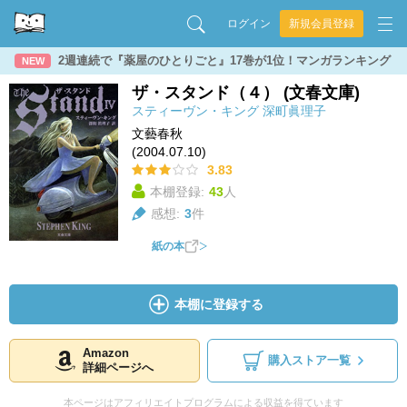
ログイン
新規会員登録
2週連続で『薬屋のひとりごと』17巻が1位！マンガランキング
NEW
ザ・スタンド（４） (文春文庫)
スティーヴン・キング
深町眞理子
文藝春秋
(2004.07.10)
3.83
本棚登録:
43
人
感想:
3
件
紙の本
本棚に登録する
Amazon
購入ストア一覧
詳細ページへ
本ページはアフィリエイトプログラムによる収益を得ています