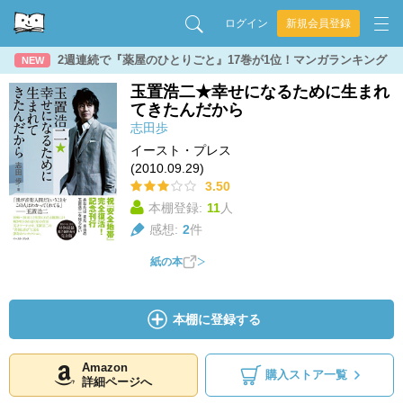
ログイン
新規会員登録
2週連続で『薬屋のひとりごと』17巻が1位！マンガランキング
NEW
玉置浩二★幸せになるために生まれ
てきたんだから
志田歩
イースト・プレス
(2010.09.29)
3.50
本棚登録:
11
人
感想:
2
件
紙の本
本棚に登録する
Amazon
購入ストア一覧
詳細ページへ