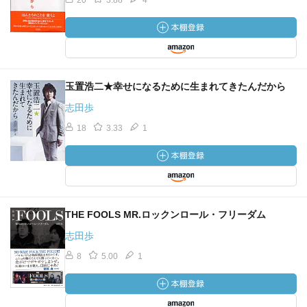
20
3.88
4
玉置浩二★幸せになるために生まれてきたんだから
志田歩
18
3.33
1
THE FOOLS MR.ロックンロール・フリーダム
志田歩
8
5.00
1