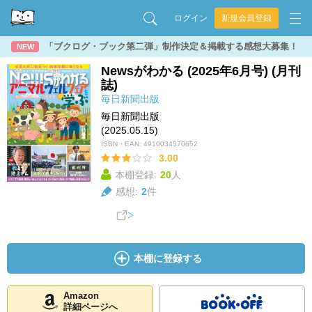
ログイン
新規会員登録
「ブクログ・ブック第二弾」制作決定＆掲載する感想大募集！
NEW
Newsがわかる (2025年6月号) (月刊
誌)
毎日新聞出版
毎日新聞出版
(2025.05.15)
ISBN・EAN:
4910034570652
3.00
本棚登録:
20
人
感想:
2
件
本棚に登録する
Amazon
詳細ページへ