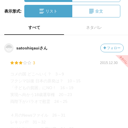
表示形式:
リスト
全文
すべて
ネタバレ
satoshiqauiさん
フォロー
3
2015.12.30
コメの国 どこへいく？ 3～9
フクシマ以後 日本の原発は？ 10～15
「子どもの貧困」にNO！ 16～19
実現へ向かう18歳選挙権 20～23
両陛下がパラオで慰霊 24～25
４月のNewsファイル 26～31
レキッパ!! 31～32