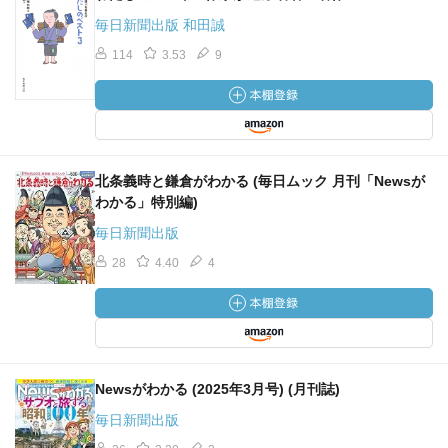
毎日新聞出版 和田誠
114
3.53
9
北条義時と鎌倉がわかる (毎日ムック 月刊「Newsが
わかる」特別編)
毎日新聞出版
28
4.40
4
Newsがわかる (2025年3月号) (月刊誌)
毎日新聞出版