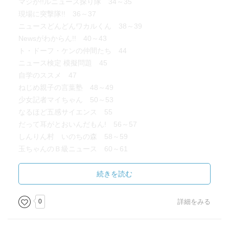
マジか!!ルニュース探り隊 34～35
現場に突撃隊!! 36～37
ニュースどんどんワカルくん 38～39
Newsがわからん!! 40～43
ト・ドーフ・ケンの仲間たち 44
ニュース検定 模擬問題 45
自学のススメ 47
ねじめ親子の言葉塾 48～49
少女記者マイちゃん 50～53
なるほど五感サイエンス 55
だって耳がとおいんだもん! 56～57
しんりん村 いのちの森 58～59
玉ちゃんのＢ級ニュース 60～61
ああ成長痛!! 63
マナブとオカン 64
続きを読む
読者のおたより、予告/パトラっちとこまっち 65
きわめろ!! パズル道 66
0
詳細をみる