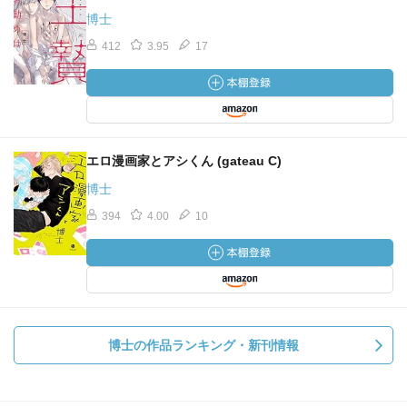
博士
412
3.95
17
エロ漫画家とアシくん (gateau C)
博士
394
4.00
10
博士の作品ランキング・新刊情報