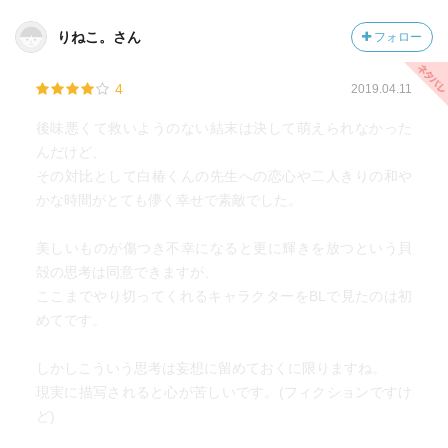
りねこ。さん
フォロー
4
2019.04.11
後味悪くて救いようのない結末は決して萌えられなかった
んだけど、
その対比として白椿くんの先生への恋心や二人きりの和や
かな時間がとても儚く幸せで素敵でした。
美しいものが傷つき不幸になると更に輝きを放つという貝
殻の思考は同意できますが、
ここまでやり切ってくれるキャラクターをBLで見たのは初
めてです。
しかしこういう思考は妄想に留めておくに限りますね。
現実に描写されると心が苦しいです。(フィクションですけ
ど)