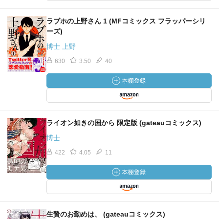
ラブホの上野さん 1 (MFコミックス フラッパーシリ
ーズ)
博士 上野
630
3.50
40
ライオン如きの国から 限定版 (gateauコミックス)
博士
422
4.05
11
生贄のお勤めは、 (gateauコミックス)