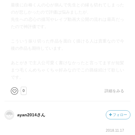
最後に白椿くんの心が病んで先生との縁も切れてしまった
のが悲しかったので評価は悩みましたが、
先生への恋心の描写やレイプ動画大公開の流れは最高だっ
たので神評価です。
こういう振り切った作品を面白く描ける人は貴重なので今
後の作品も期待しています。
あとがきで主人公可愛く書けなかったと言ってますが短髪
まつ毛くんめちゃくちゃ好みなのでこの路線続けて欲しい
です。
0
詳細をみる
ayan2014さん
フォロー
2018.11.17