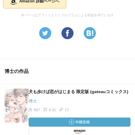
Amazon 詳細ページへ
本ページはアフィリエイトプログラムによる収益を得ています
博士の作品
犬も歩けば恋がはじまる 限定版 (gateauコミックス)
博士
687
4.31
17