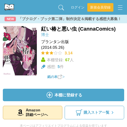
ログイン
新規会員登録
「ブクログ・ブック第二弾」制作決定＆掲載する感想大募集！
NEW
紅い椿と悪い虫 (CannaComics)
博士
プランタン出版
(2014.05.26)
3.14
本棚登録:
67
人
感想:
5
件
紙の本
本棚に登録する
Amazon
購入ストア一覧
詳細ページへ
本ページはアフィリエイトプログラムによる収益を得ています