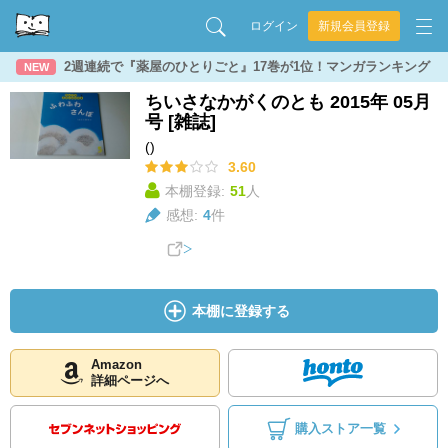
ログイン
新規会員登録
2週連続で『薬屋のひとりごと』17巻が1位！マンガランキング
NEW
ちいさなかがくのとも 2015年 05月
号 [雑誌]
()
3.60
本棚登録:
51
人
感想:
4
件
本棚に登録する
Amazon
詳細ページへ
購入ストア一覧