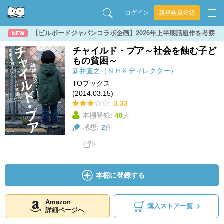
ログイン
新規会員登録
【ビルボードジャパンコラボ企画】2026年上半期話題作を考察
NEW
チャイルド・プア～社会を蝕む子ど
もの貧困～
新井直之（ＮＨＫディレクター）
TOブックス
(2014.03.15)
3.33
本棚登録:
48
人
感想:
2
件
本棚に登録する
Amazon
購入ストア一覧
詳細ページへ