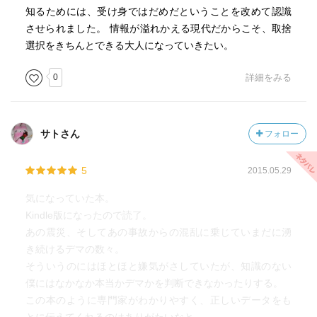
知るためには、受け身ではだめだということを改めて認識
させられました。 情報が溢れかえる現代だからこそ、取捨
選択をきちんとできる大人になっていきたい。
0
詳細をみる
サトさん
フォロー
5
2015.05.29
気になっていた本。
Kindle版になったので読了。
あの震災、そしてあの事故からの混乱に乗じていまだに湧
き続けるデマの数々。
そういうのにはほとほと嫌気がさしていたが、知識のない
僕にはなかなか本当かデマかを判断できなかったりする。
この本のように専門家がわかりやすく、正しいデータをも