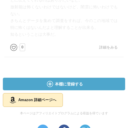
とに伝えてくれるのはありがたいなと。
放射能は怖くないわけではないけど、闇雲に怖いわけでも
ない。
きちんとデータを集めて調査をすれば、今のこの地域では
特に怖くはないんだよと理解することが出来る。
知るということは大事だ。
0
詳細をみる
本棚に登録する
Amazon 詳細ページへ
本ページはアフィリエイトプログラムによる収益を得ています