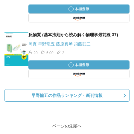
反物質 (基本法則から読み解く物理学最前線 37)
岡真 早野龍五 藤原真琴 須藤彰三
20
5.00
2
早野龍五の作品ランキング・新刊情報
ページの先頭へ