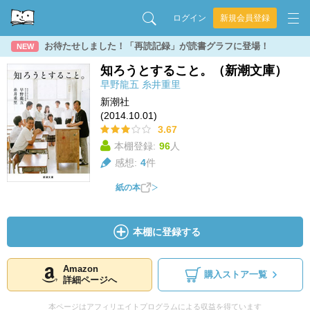
ログイン
新規会員登録
お待たせしました！「再読記録」が読書グラフに登場！
NEW
知ろうとすること。（新潮文庫）
早野龍五
糸井重里
新潮社
(2014.10.01)
3.67
本棚登録:
96
人
感想:
4
件
紙の本
本棚に登録する
Amazon
購入ストア一覧
詳細ページへ
本ページはアフィリエイトプログラムによる収益を得ています