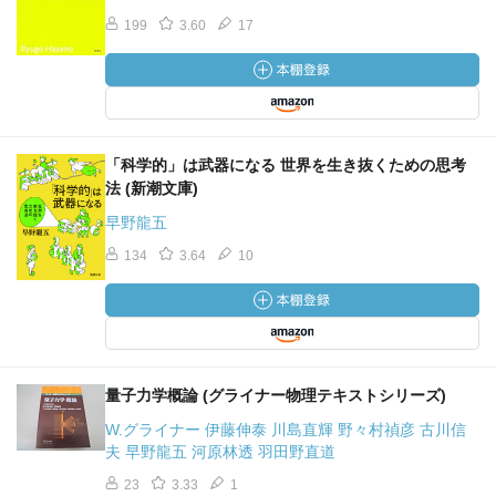
199
3.60
17
「科学的」は武器になる 世界を生き抜くための思考
法 (新潮文庫)
早野龍五
134
3.64
10
量子力学概論 (グライナー物理テキストシリーズ)
W.グライナー 伊藤伸泰 川島直輝 野々村禎彦 古川信
夫 早野龍五 河原林透 羽田野直道
23
3.33
1