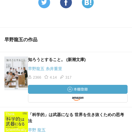
早野龍五の作品
知ろうとすること。 (新潮文庫)
早野龍五 糸井重里
2366
4.14
317
「科学的」は武器になる 世界を生き抜くための思考
法
早野 龍五