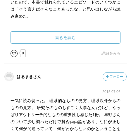
いたので、本書で触れられているエピソードのいくつかに
は「そう言えばそんなことあったな」と思い出しながら読
み進めた。
逆に言えば、本書を読んで初めて知る新事実といったも
のはあまりなかった。断続的、断片的に届くTwitter上の発
続きを読む
言とその背景にあった出来事を整理して再構築したものを
再確認したといった読後感だった。
0
詳細をみる
はるまきさん
フォロー
2015.07.06
一気に読み切った。 理系的なものの見方、理系以外からの
ものの見方。 研究そのものもすごく大事なんだけど、やっ
ぱりアウトリーチ的なものの重要性も感じた1冊。 早野さん
のついて少し調べただけで賛否両両論があり、なにが正し
くて何が間違っていて、何がわからないのかということを