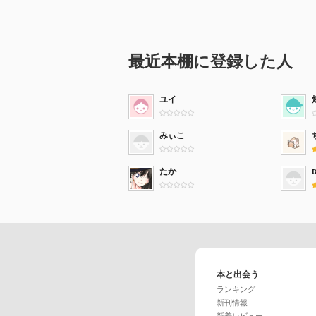
最近本棚に登録した人
ユイ
みぃこ
たか
t
本と出会う
ランキング
新刊情報