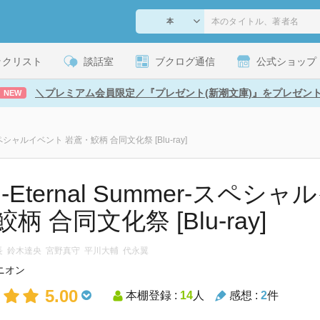
ックリスト
談話室
ブクログ通信
公式ショップ
＼プレミアム会員限定／『プレゼント(新潮文庫)』をプレゼン
NEW
er-スペシャルイベント 岩鳶・鮫柄 合同文化祭 [Blu-ray]
e!-Eternal Summer-スペ
柄 合同文化祭 [Blu-ray]
信長 鈴木達央 宮野真守 平川大輔 代永翼
ニオン
5.00
本棚登録 :
14
人
感想 :
2
件