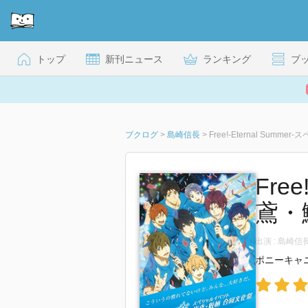
トップ
新刊ニュース
ランキング
ブ
ブクログ
>
島崎信長
>
Free!-Eternal Summ
Fre
鳶・鮫
出演 : 島崎
ポニーキャ