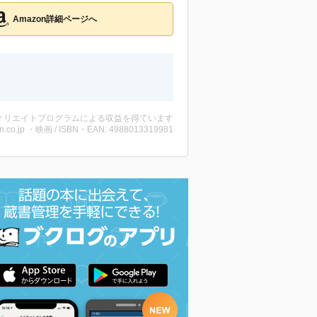
Amazon詳細ページへ
ィリエイトプログラムによる収益を得ています
n.co.jp ・映画 / ISBN・EAN: 4988013319981