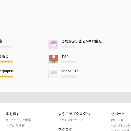
煌
こなかぶ。あと5キロ痩せる。
ちもこ
れい
arjtapetu
nachi0316
本を探す
ようこそブクログへ
サポート
キーワードで検索
ブクログについて
お知らせ
タグから検索
ヘルプセンタ
ブクログ