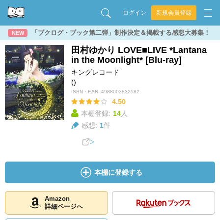
ログイン
新規会員登録
「ブクログ・ブック第二弾」制作決定＆掲載する感想大募集！
NEW
田村ゆかり LOVE■LIVE *Lantana
in the Moonlight* [Blu-ray]
キングレコード
()
ISBN・EAN:
4988003832582
4.50
本棚登録:
14
人
感想:
1
件
本棚に登録する
Amazon
詳細ページへ