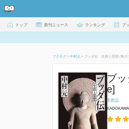
トップ
新刊ニュース
ランキング
ブ
ブクログ
>
中村元
>
ブッダ伝 生涯と思想 (角川
ブッ
e]
中村元
KADOKAWA