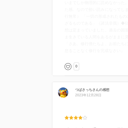
いまでしか物理的に読めなかった
た感。なので拾い読みになってし
行無常） 「一切の形成されたもの
ざるものである」（諸法非我）◆
想は定まっていました。過去の因
ま生きている人間をあるがままに
「さあ、修行僧たちよ。お前たち
怠ることなく修行を完成なさい』
0
つばさっち
さん
の感想
2023年12月28日