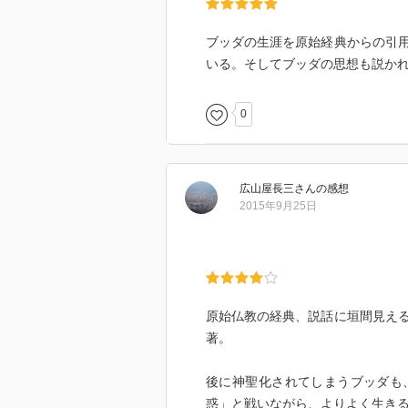
ブッダの生涯を原始経典からの引
いる。そしてブッダの思想も説か
0
広山屋長三
さん
の感想
2015年9月25日
原始仏教の経典、説話に垣間見え
著。
後に神聖化されてしまうブッダも
惑」と戦いながら、よりよく生き