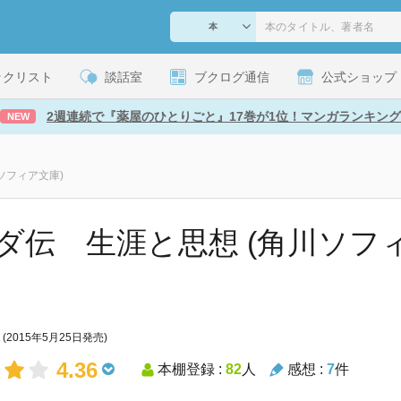
ックリスト
談話室
ブクログ通信
公式ショップ
2週連続で『薬屋のひとりごと』17巻が1位！マンガランキング
NEW
ソフィア文庫)
ダ伝 生涯と思想 (角川ソフィア文
(2015年5月25日発売)
4.36
本棚登録 :
82
人
感想 :
7
件