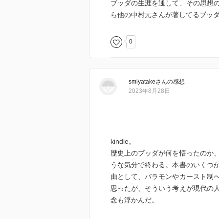
ブッダの生涯を通して、その思想
ら他の中村元さんが著してるブッ
0
smiyatake
さん
の感想
2023年8月28日
kindle。
歴史上のブッダが何を悟ったのか
うな気分で終わる。本書のいくつ
由として、バラモンやカースト制
思ったが、そういう考えが現代の
念も浮かんだ。