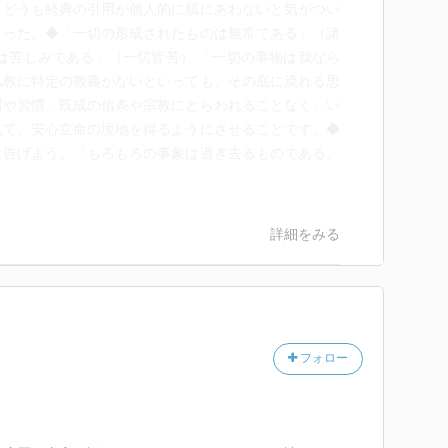
。どうも経典の引用が個人的に肌にあわないと気がつい
まった。◆「一切の形成されたものは無常である」（諸
は苦しみである」（一切皆苦） 「一切の事物は我なら
仏教に特定の教義がないといっても、その底に流れる思
習や習慣、既成の信条や宗教にとらわれることなく、い
見て、安心立命の境地を得るようにさせることです。◆
に告げよう。『もろもろの事象は過ぎ去るものである。
詳細をみる
フォロー