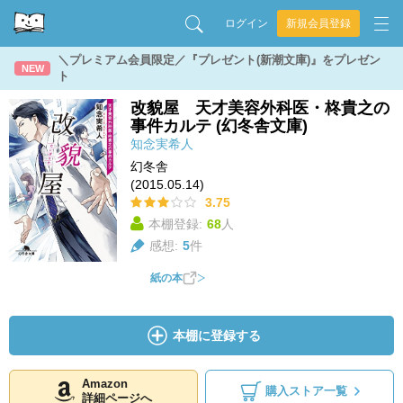
ログイン
新規会員登録
＼プレミアム会員限定／『プレゼント(新潮文庫)』をプレゼン
NEW
ト
改貌屋 天才美容外科医・柊貴之の
事件カルテ (幻冬舎文庫)
知念実希人
幻冬舎
(2015.05.14)
3.75
本棚登録:
68
人
感想:
5
件
紙の本
本棚に登録する
Amazon
購入ストア一覧
詳細ページへ