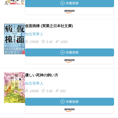
仮面病棟 (実業之日本社文庫)
知念実希人
15008
3.44
1262
優しい死神の飼い方
知念実希人
10688
3.96
692