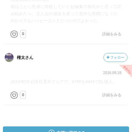
各話ごとに患者に対処していく短編集の形式かと思って読
み始めたら、主人公の過去を巡って意外な展開になった。
終わり方もハッピーエンドだったのでよかった。
0
詳細をみる
権太さん
フォロー
2016.09.18
2016/9/18 幻冬社電本フェアで、¥788を¥449でDL購入。
0
詳細をみる