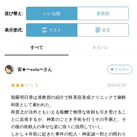
並び替え:
いいね順
新着順
表示形式:
リスト
全文
すべて
ネタバレ
宙★〜sola〜さん
フォロー
3
2023.02.20
朝霧明日香は准教授の紹介で柊美容形成クリニックで麻酔
科医として雇われた。
柊貴之が法外ともいえる報酬で無理な依頼も引き受けるこ
とに反発するが、神業のごとき手術を行うその手腕と、そ
の後の依頼人の幸せな姿に徐々に信用していく。
しかし４年前に起きた事件の犯人・神楽誠一郎との関わり