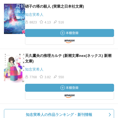
硝子の塔の殺人 (実業之日本社文庫)
知念実希人
8823
4.13
516
天久鷹央の推理カルテ (新潮文庫nex(ネックス) 新潮
文庫)
知念実希人
7768
3.82
550
知念実希人の作品ランキング・新刊情報