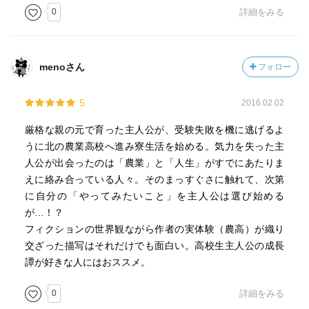
0
詳細をみる
menoさん
フォロー
5
2016.02.02
厳格な親の元で育った主人公が、受験失敗を機に逃げるよ
うに北の農業高校へ進み寮生活を始める。気力を失った主
人公が出会ったのは「農業」と「人生」がすでにあたりま
えに絡み合っている人々。そのまっすぐさに触れて、次第
に自分の「やってみたいこと」を主人公は選び始める
が…！？
フィクションの世界観ながら作者の実体験（農高）が織り
交ざった描写はそれだけでも面白い。高校生主人公の成長
譚が好きな人にはおススメ。
0
詳細をみる