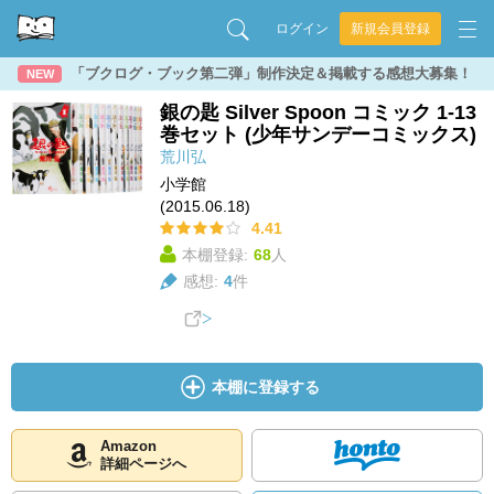
ログイン
新規会員登録
「ブクログ・ブック第二弾」制作決定＆掲載する感想大募集！
NEW
銀の匙 Silver Spoon コミック 1-13
巻セット (少年サンデーコミックス)
荒川弘
小学館
(2015.06.18)
4.41
本棚登録:
68
人
感想:
4
件
本棚に登録する
Amazon
詳細ページへ