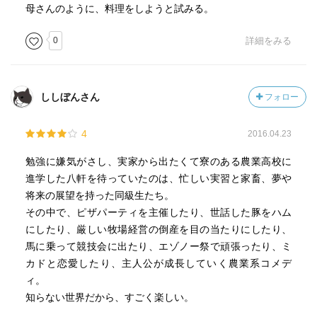
母さんのように、料理をしようと試みる。
0
詳細をみる
ししぼんさん
フォロー
4
2016.04.23
勉強に嫌気がさし、実家から出たくて寮のある農業高校に
進学した八軒を待っていたのは、忙しい実習と家畜、夢や
将来の展望を持った同級生たち。
その中で、ピザパーティを主催したり、世話した豚をハム
にしたり、厳しい牧場経営の倒産を目の当たりにしたり、
馬に乗って競技会に出たり、エゾノー祭で頑張ったり、ミ
カドと恋愛したり、主人公が成長していく農業系コメデ
ィ。
知らない世界だから、すごく楽しい。