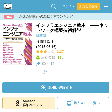
ログイン
新規会員登録
『永遠の記憶』が1位に！本ランキング
NEW
インフラエンジニア教本 ――ネッ
トワーク構築技術解説
編集部
技術評論社
(2015.06.16)
3.67
本棚登録:
19
人
感想:
1
件
本棚に登録する
Amazon
購入ストア一覧
詳細ページへ