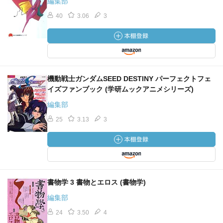
編集部
40
3.06
3
機動戦士ガンダムSEED DESTINY パーフェクトフェ
イズファンブック (学研ムックアニメシリーズ)
編集部
25
3.13
3
書物学 3 書物とエロス (書物学)
編集部
24
3.50
4