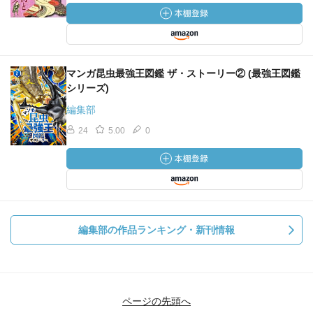
マンガ昆虫最強王図鑑 ザ・ストーリー② (最強王図鑑
シリーズ)
編集部
24
5.00
0
編集部の作品ランキング・新刊情報
ページの先頭へ