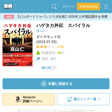
ログイン
新規会員登録
【ビルボードジャパンコラボ企画】2026年上半期話題作を考察
NEW
ハゲタカ外伝 スパイラル
真山仁
ダイヤモンド社
(2015.07.03)
3.92
本棚登録:
58
人
感想:
2
件
紙の本
本棚に登録する
Amazon
購入ストア一覧
詳細ページへ
本ページはアフィリエイトプログラムによる収益を得ています