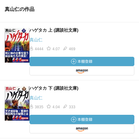
真山仁の作品
ハゲタカ 上 (講談社文庫)
真山仁
4444
4.07
469
ハゲタカ 下 (講談社文庫)
真山仁
3835
4.04
333