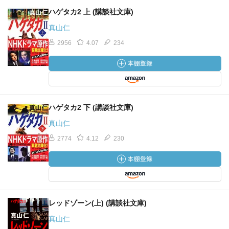
ハゲタカ2 上 (講談社文庫)
真山仁
2956
4.07
234
ハゲタカ2 下 (講談社文庫)
真山仁
2774
4.12
230
レッドゾーン(上) (講談社文庫)
真山仁