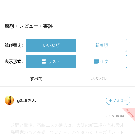
感想・レビュー・書評
並び替え:
いいね順
新着順
表示形式:
リスト
全文
すべて
ネタバレ
g2altさん
フォロー
2015.08.04
芝野と鷲津。宿敵二人の過去は、大阪の町工場を営む天才
発明家のもと交錯していた－。ハゲタカシリーズ「レッド