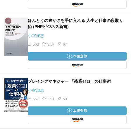
ほんとうの豊かさを手に入れる 人生と仕事の段取り
術 (PHPビジネス新書)
小室淑恵
563
3.57
67
プレイングマネジャー 「残業ゼロ」の仕事術
小室淑恵
557
3.91
53