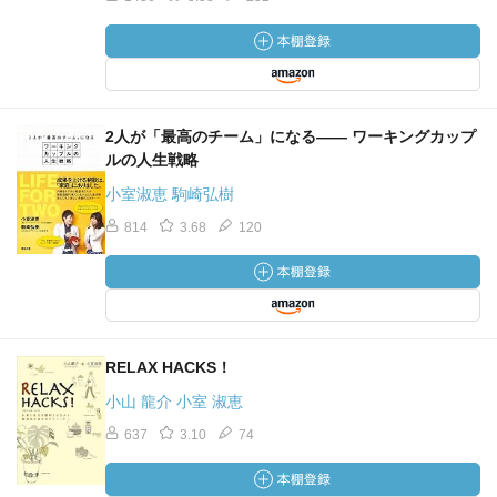
2人が「最高のチーム」になる―― ワーキングカップ
ルの人生戦略
小室淑恵 駒崎弘樹
814
3.68
120
RELAX HACKS！
小山 龍介 小室 淑恵
637
3.10
74