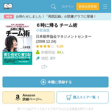
ログイン
新規会員登録
お待たせしました！「再読記録」が読書グラフに登場！
NEW
６時に帰る チーム術
小室淑恵
日本能率協会マネジメントセンター
(2008.12.24)
4.20
本棚登録:
34
人
感想:
2
件
本棚に登録する
Amazon
購入ストア一覧
詳細ページへ
本ページはアフィリエイトプログラムによる収益を得ています