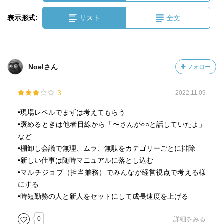
表示形式:
リスト
全文
Noelさん
フォロー
3
2022.11.09
•現場レベルでまずは考えてもらう
•褒めるときは他者目線から「〜さんが○○と話していたよ」
など
•棚卸し会議で無理、ムラ、無駄をカテゴリーごとに排除
•新しい仕事は随時マニュアルに落とし込む
•マルチジョブ（担当兼務）でみんなが経営視点で考える様
にする
•時短勤務の人と新人をセットにして成長速度を上げる
0
詳細をみる