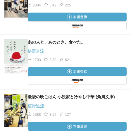
2384
3.42
225
あの人と、あのとき、食べた。
椹野道流
1703
3.89
62
最後の晩ごはん 小説家と冷やし中華 (角川文庫)
椹野道流
1688
3.59
127