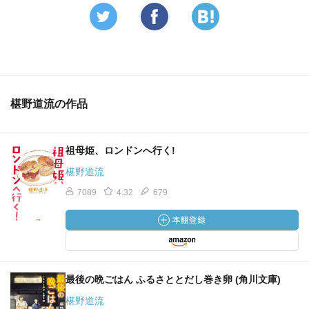
椹野道流の作品
祖母姫、ロンドンへ行く!
椹野道流
7089
4.32
679
最後の晩ごはん ふるさととだし巻き卵 (角川文庫)
椹野道流