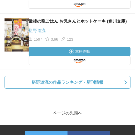
最後の晩ごはん お兄さんとホットケーキ (角川文庫)
椹野道流
1507
3.66
123
椹野道流の作品ランキング・新刊情報
ページの先頭へ