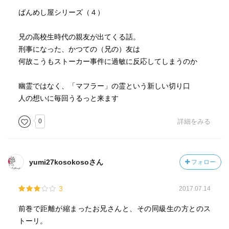
ばんめし屋シリーズ（４）
兄の高校生時代の親友が出てくる話。
刑事になった、かつての（兄の）友は
何故こうもストーカー事件に過敏に反応してしまうのか
幽霊ではなく、「マフラー」の霊という新しい切り口
人の想いに毎回うるっと来ます
0
詳細をみる
yumi27kosokosoさん
フォロー
3
2017.07.14
前巻で距離が縮まったお兄さんと、その同級生の方とのス
トーリ。