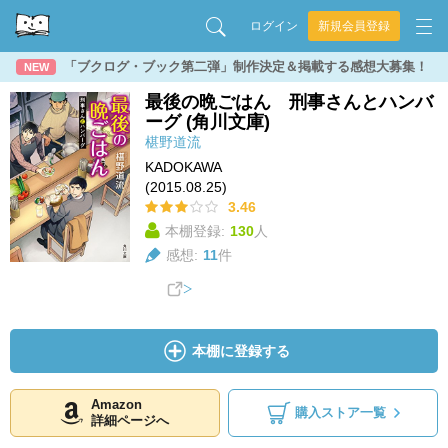
ログイン
新規会員登録
「ブクログ・ブック第二弾」制作決定＆掲載する感想大募集！
NEW
最後の晩ごはん 刑事さんとハンバ
ーグ (角川文庫)
椹野道流
KADOKAWA
(2015.08.25)
3.46
本棚登録:
130
人
感想:
11
件
本棚に登録する
Amazon
購入ストア一覧
詳細ページへ