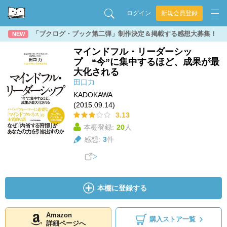
ログイン
新規会員登録
「ブクログ・ブック第二弾」制作決定＆掲載する感想大募集！
NEW
マインドフル・リーダーシッ
プ “今”に集中するほど、成果が最
大化される
田口力
KADOKAWA
(2015.09.14)
3.13
本棚登録:
20
人
感想:
3
件
本棚に登録する
Amazon
購入ストア一覧
詳細ページへ