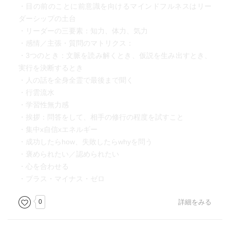
・目の前のことに前意識を向けるマインドフルネスはリー
ダーシップの土台
・リーダーの三要素：知力、体力、気力
・感情／主張・質問のマトリクス：
・3つのとき：文脈を読み解くとき、仮説を生み出すとき、
実行を決断するとき
・人の話を全身全霊で最後まで聞く
・行雲流水
・学習性無力感
・挨拶：問答をして、相手の修行の程度を試すこと
・集中x自信xエネルギー
・成功したらhow、失敗したらwhyを問う
・褒められたい／認められたい
・心を合わせる
・プラス・マイナス・ゼロ
0
詳細をみる