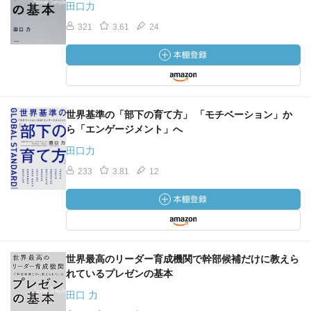
田口力
321
3.61
24
世界基準の「部下の育て方」 「モチベーション」か
ら「エンゲージメント」へ
田口力
233
3.81
12
世界最高のリーダー育成機関で幹部候補だけに教えら
れているプレゼンの基本
田口 力