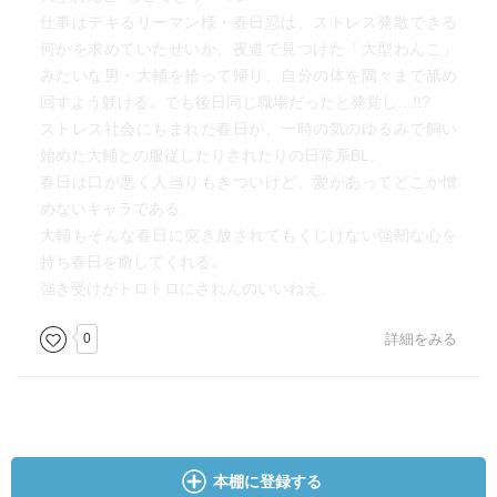
仕事はデキるリーマン様・春日忍は、ストレス発散できる
何かを求めていたせいか、夜道で見つけた「大型わんこ」
みたいな男・大輔を拾って帰り、自分の体を隅々まで舐め
回すよう躾ける。でも後日同じ職場だったと発覚し…!!?
ストレス社会にもまれた春日が、一時の気のゆるみで飼い
始めた大輔との服従したりされたりの日常系BL。
春日は口が悪く人当りもきついけど、愛があってどこか憎
めないキャラである。
大輔もそんな春日に突き放されてもくじけない強靭な心を
持ち春日を癒してくれる。
強き受けがトロトロにされんのいいねえ。
0
詳細をみる
本棚に登録する