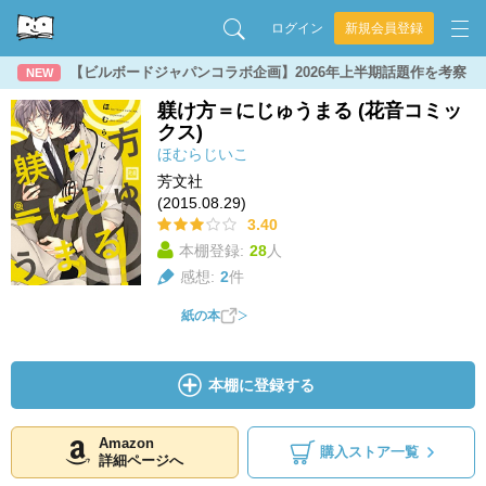
ログイン
新規会員登録
【ビルボードジャパンコラボ企画】2026年上半期話題作を考察
NEW
躾け方＝にじゅうまる (花音コミッ
クス)
ほむらじいこ
芳文社
(2015.08.29)
3.40
本棚登録:
28
人
感想:
2
件
紙の本
本棚に登録する
Amazon
購入ストア一覧
詳細ページへ