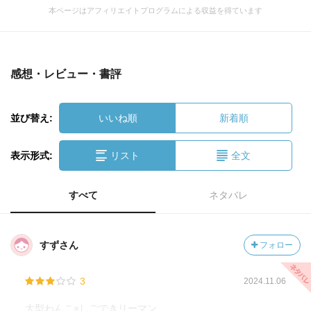
本ページはアフィリエイトプログラムによる収益を得ています
感想・レビュー・書評
並び替え:
いいね順
新着順
表示形式:
リスト
全文
すべて
ネタバレ
すずさん
フォロー
3
2024.11.06
大型わんこ×しごできリーマン