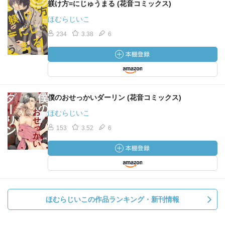
躾け方=にじゅうまる (花音コミックス)
ほむらじいこ
234
3.38
6
僕のおせっかいダーリン (花音コミックス)
ほむらじいこ
153
3.52
6
ほむらじいこの作品ランキング・新刊情報