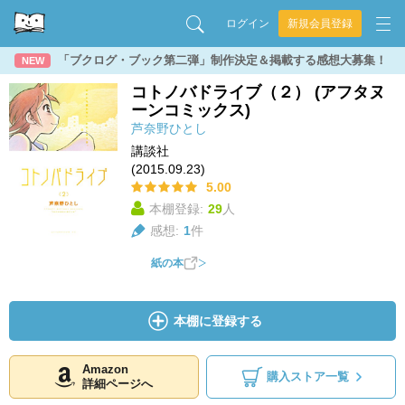
ログイン
新規会員登録
「ブクログ・ブック第二弾」制作決定＆掲載する感想大募集！
NEW
コトノバドライブ（２） (アフタヌ
ーンコミックス)
芦奈野ひとし
講談社
(2015.09.23)
5.00
本棚登録:
29
人
感想:
1
件
紙の本
本棚に登録する
Amazon
購入ストア一覧
詳細ページへ