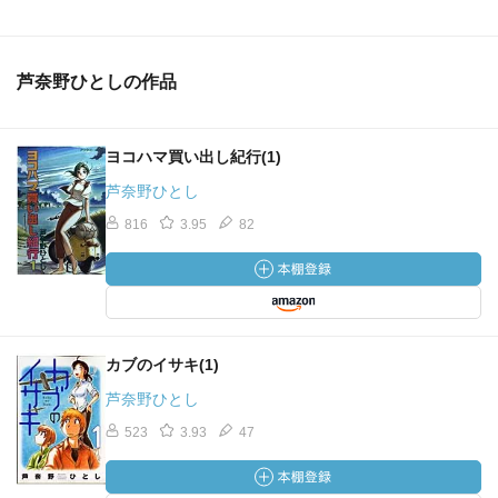
芦奈野ひとしの作品
ヨコハマ買い出し紀行(1)
芦奈野ひとし
816
3.95
82
カブのイサキ(1)
芦奈野ひとし
523
3.93
47