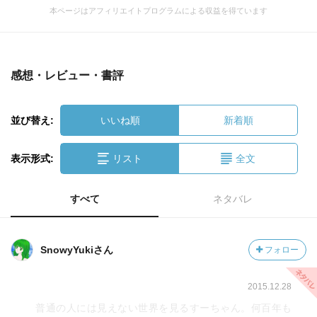
本ページはアフィリエイトプログラムによる収益を得ています
感想・レビュー・書評
並び替え:
いいね順
新着順
表示形式:
リスト
全文
すべて
ネタバレ
SnowyYukiさん
フォロー
2015.12.28
普通の人には見えない世界を見るすーちゃん。何百年も