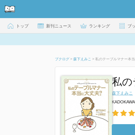
トップ
新刊ニュース
ランキング
ブ
ブクログ
>
森下えみこ
>
私のテーブルマナー本当
私の
森下えみこ
KADOKAWA