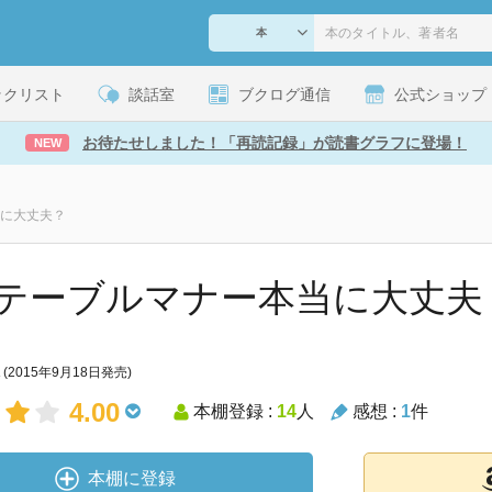
ックリスト
談話室
ブクログ通信
公式ショップ
お待たせしました！「再読記録」が読書グラフに登場！
NEW
に大丈夫？
テーブルマナー本当に大丈夫？ [K
(2015年9月18日発売)
4.00
本棚登録 :
14
人
感想 :
1
件
本棚に登録