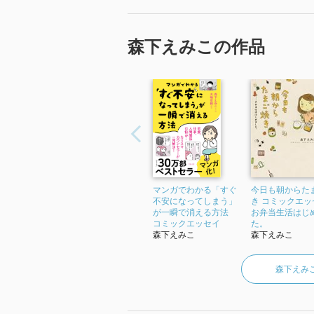
森下えみこの作品
マンガでわかる「すぐ
今日も朝からた
不安になってしまう」
き コミックエッ
が一瞬で消える方法
お弁当生活はじ
コミックエッセイ
た。
森下えみこ
森下えみこ
森下えみ