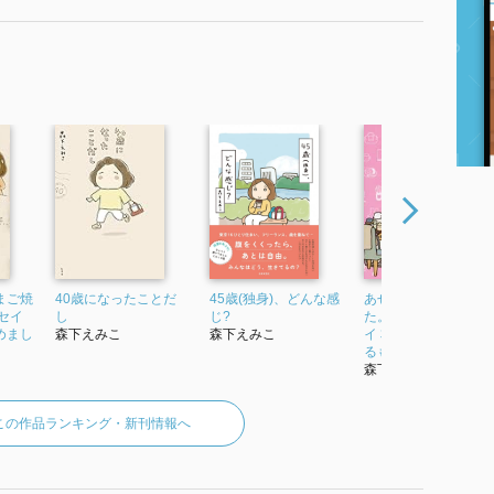
まご焼
40歳になったことだ
45歳(独身)、どんな感
あせるのはやめまし
セイ
し
じ?
た。 コミックエッセ
めまし
森下えみこ
森下えみこ
イ 本日も独りででき
るもん
森下えみこ
この作品ランキング・新刊情報へ