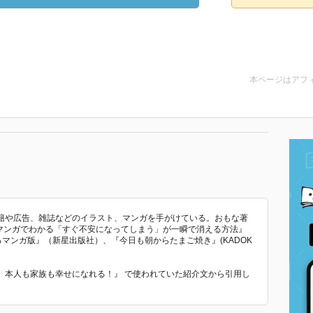
本ページはアフ
籍や広告、雑誌などのイラスト、マンガを手がけている。おもな著
『マンガでわかる「すぐ不安になってしまう」が一瞬で消える方法』
るマンガ版』（新星出版社）、『今日も朝からたまご焼き』(KADOK
Aで、本人も家族も幸せになれる！』 で使われていた紹介文から引用し