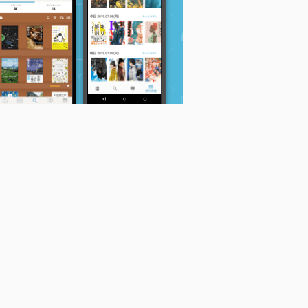
独りでできるもん
ほどほど女子のおてい
キャベツのせん切り、
森下えみこ
れ日記
できますか?
森下えみこ
森下えみこ