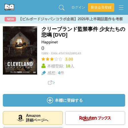
ログイン
新規会員登録
【ビルボードジャパンコラボ企画】2026年上半期話題作を考察
NEW
クリーブランド監禁事件 少女たちの
悲鳴 [DVD]
Happinet
()
ISBN・EAN:
4547462099143
3.00
本棚登録:
10
人
感想:
4
件
本棚に登録する
Amazon
詳細ページへ