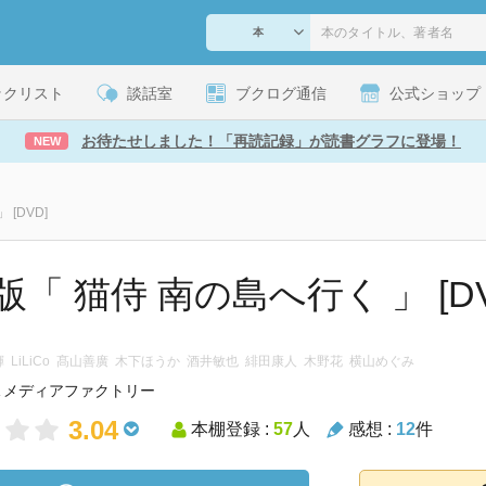
ックリスト
談話室
ブクログ通信
公式ショップ
お待たせしました！「再読記録」が読書グラフに登場！
NEW
[DVD]
版「 猫侍 南の島へ行く 」 [DV
武
一輝 LiLiCo 髙山善廣 木下ほうか 酒井敏也 緋田康人 木野花 横山めぐみ
WA メディアファクトリー
3.04
本棚登録 :
57
人
感想 :
12
件