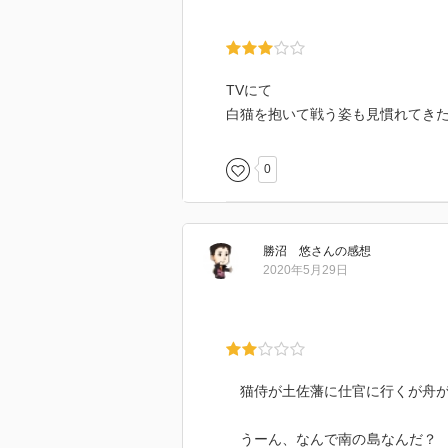
TVにて
白猫を抱いて戦う姿も見慣れてき
0
勝沼 悠
さん
の感想
2020年5月29日
猫侍が土佐藩に仕官に行くが舟が
うーん、なんで南の島なんだ？ 