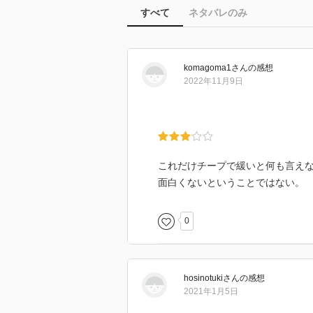
すべて
ネタバレのみ
komagoma1
さん
の感想
2022年11月9日
これだけチープで緩いと何も言え
面白くないということではない。
0
hosinotuki
さん
の感想
2021年1月5日