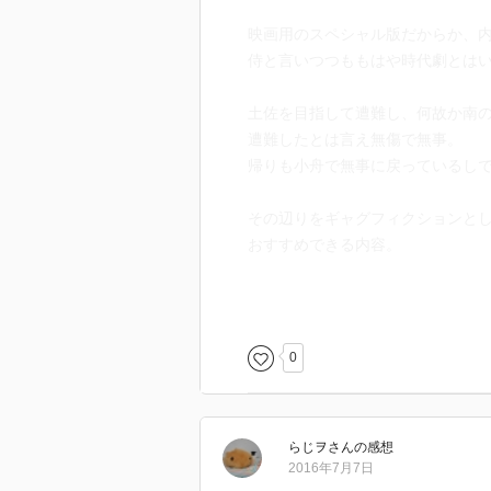
映画用のスペシャル版だからか、
侍と言いつつももはや時代劇とは
土佐を目指して遭難し、何故か南
遭難したとは言え無傷で無事。
帰りも小舟で無事に戻っているし
その辺りをギャグフィクションと
おすすめできる内容。
良い意味での役者、才能、予算の
監督も北村さんも家族で笑える娯
その意味では目的にきっちり添っ
0
正直ドラマ版の魅力には劣るが、
くすっとなってしまう小ネタの応
らじヲ
さん
の感想
誰も悪い人がいない感じ、ほんわ
2016年7月7日
猫侍ワールドで、けして本来の面