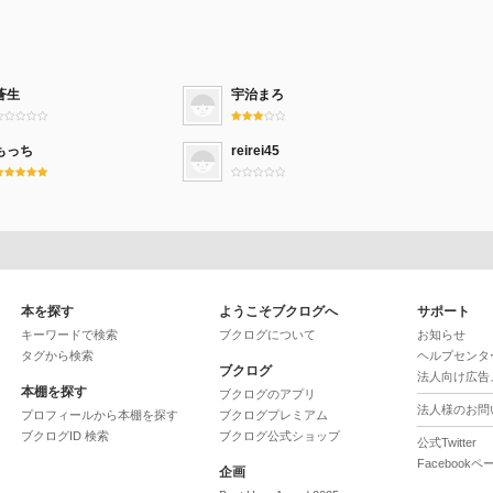
蒼生
宇治まろ
もっち
reirei45
本を探す
ようこそブクログへ
サポート
キーワードで検索
ブクログについて
お知らせ
タグから検索
ヘルプセンタ
ブクログ
法人向け広告
本棚を探す
ブクログのアプリ
法人様のお問
プロフィールから本棚を探す
ブクログプレミアム
ブクログID 検索
ブクログ公式ショップ
公式Twitter
Facebookペ
企画