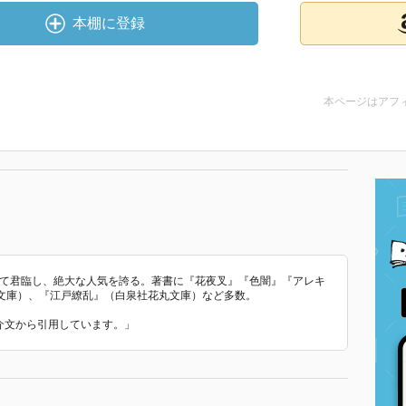
本棚に登録
本ページはアフ
して君臨し、絶大な人気を誇る。著書に『花夜叉』『色闇』『アレキ
文庫）、『江戸繚乱』（白泉社花丸文庫）など多数。
紹介文から引用しています。」