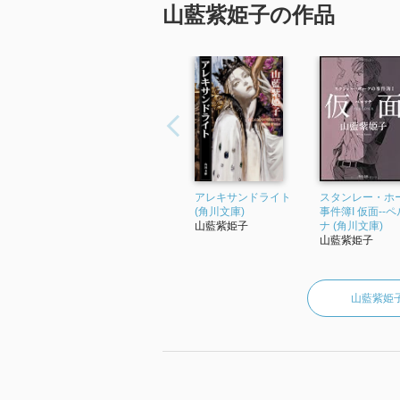
山藍紫姫子の作品
アレキサンドライト
スタンレー・ホ
(角川文庫)
事件簿I 仮面‐‐
山藍紫姫子
ナ (角川文庫)
山藍紫姫子
山藍紫姫