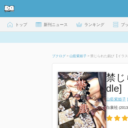
トップ
新刊ニュース
ランキング
ブ
ブクログ
>
山藍紫姫子
>
禁じられた戯び【イラスト
禁じ
dle]
山藍紫姫子
白泉社
(201