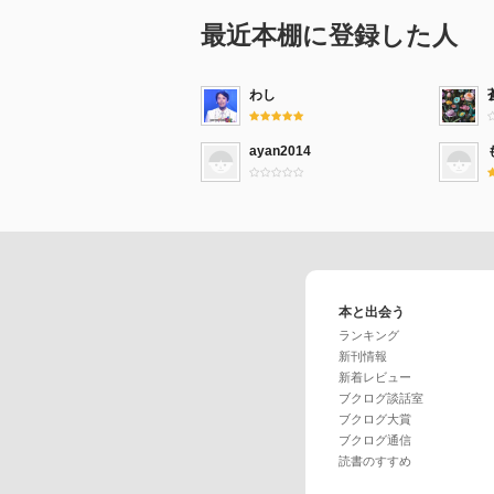
最近本棚に登録した人
わし
ayan2014
本と出会う
ランキング
新刊情報
新着レビュー
ブクログ談話室
ブクログ大賞
ブクログ通信
読書のすすめ