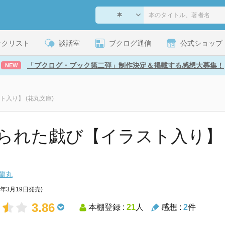
ックリスト
談話室
ブクログ通信
公式ショップ
「ブクログ・ブック第二弾」制作決定＆掲載する感想大募集！
NEW
入り】 (花丸文庫)
られた戯び【イラスト入り】 (花
蘭丸
3年3月19日発売)
3.86
本棚登録 :
21
人
感想 :
2
件