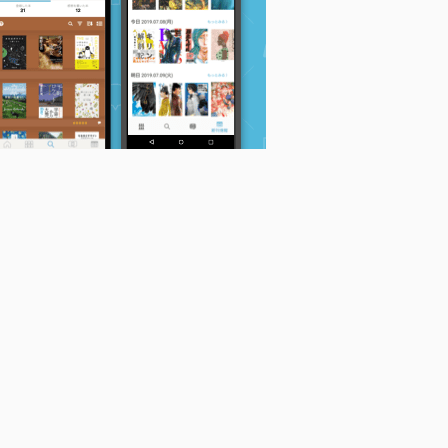
の
王朝恋闇秘譚 (角川文
スタンレー・ホークの
蘭陵王 (ハーレクイ
庫)
事件簿II 葛藤‐‐アンビ
ン・ラブシック 2)
山藍紫姫子
ヴァレンツ (角川文庫)
山藍紫姫子
山藍紫姫子