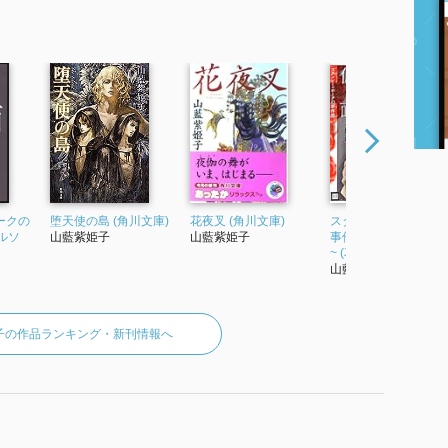
ークの
堕天使の島 (角川文庫)
花夜叉 (角川文庫)
スタンレー・ホーク
ペルソ
山藍紫姫子
山藍紫姫子
事件簿 仮面~ペルソナ
~ (花音コミックス)
山藍紫姫子
子の作品ランキング・新刊情報へ