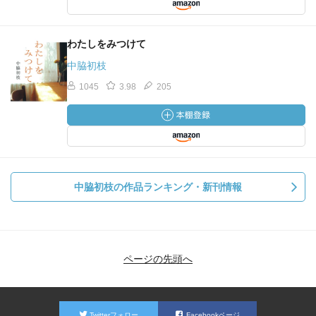
わたしをみつけて
中脇初枝
1045
3.98
205
中脇初枝の作品ランキング・新刊情報
ページの先頭へ
Twitterフォロー
Facebookページ