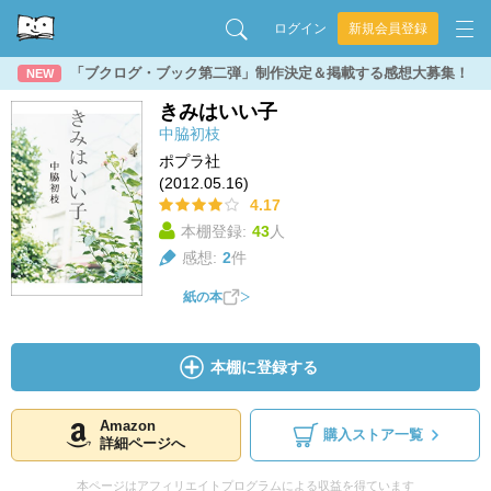
ログイン
新規会員登録
「ブクログ・ブック第二弾」制作決定＆掲載する感想大募集！
NEW
きみはいい子
中脇初枝
ポプラ社
(2012.05.16)
4.17
本棚登録:
43
人
感想:
2
件
紙の本
本棚に登録する
Amazon
購入ストア一覧
詳細ページへ
本ページはアフィリエイトプログラムによる収益を得ています