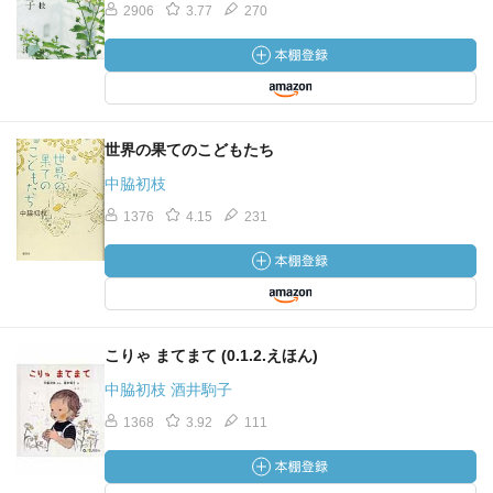
2906
3.77
270
世界の果てのこどもたち
中脇初枝
1376
4.15
231
こりゃ まてまて (0.1.2.えほん)
中脇初枝 酒井駒子
1368
3.92
111