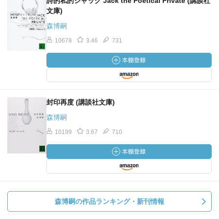
詩的私的ジャック Jack the Poetical Private (講談社
文庫)
森博嗣
10678
3.46
731
封印再度 (講談社文庫)
森博嗣
10199
3.67
710
森博嗣の作品ランキング・新刊情報