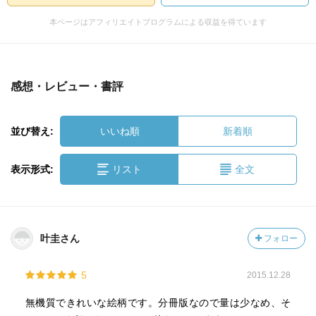
本ページはアフィリエイトプログラムによる収益を得ています
感想・レビュー・書評
並び替え:
いいね順
新着順
表示形式:
リスト
全文
叶圭さん
フォロー
5
2015.12.28
無機質できれいな絵柄です。分冊版なので量は少なめ、そ