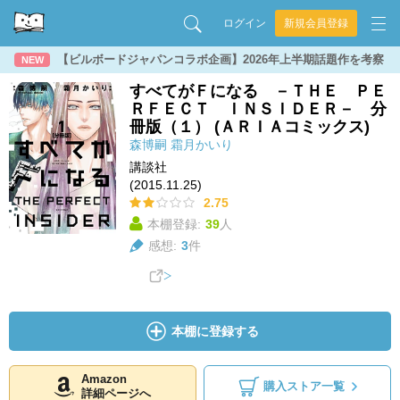
ログイン
新規会員登録
【ビルボードジャパンコラボ企画】2026年上半期話題作を考察
NEW
すべてがＦになる －ＴＨＥ ＰＥ
ＲＦＥＣＴ ＩＮＳＩＤＥＲ－ 分
冊版（１） (ＡＲＩＡコミックス)
森博嗣
霜月かいり
講談社
(2015.11.25)
2.75
本棚登録:
39
人
感想:
3
件
本棚に登録する
Amazon
購入ストア一覧
詳細ページへ