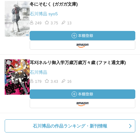
冬にそむく (ガガガ文庫)
石川博品 syo5
249
3.75
13
耳刈ネルリ御入学万歳万歳万々歳 (ファミ通文庫)
石川博品
179
3.43
16
石川博品の作品ランキング・新刊情報