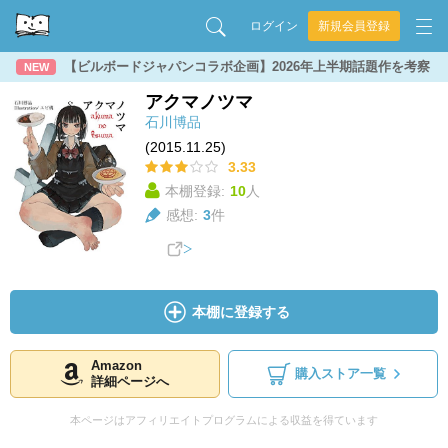
ログイン
新規会員登録
【ビルボードジャパンコラボ企画】2026年上半期話題作を考察
NEW
アクマノツマ
石川博品
(2015.11.25)
3.33
本棚登録:
10
人
感想:
3
件
本棚に登録する
Amazon
購入ストア一覧
詳細ページへ
本ページはアフィリエイトプログラムによる収益を得ています