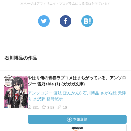
本ページはアフィリエイトプログラムによる収益を得ています
石川博品の作品
やはり俺の青春ラブコメはまちがっている。アンソロ
ジー 雪乃side (1) (ガガガ文庫)
アンソロジー 渡航 ぽんかん8 石川博品 さがら総 天津
向 水沢夢 裕時悠示
331
3.58
10