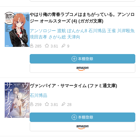
やはり俺の青春ラブコメはまちがっている。アンソロ
ジー オールスターズ (4) (ガガガ文庫)
アンソロジー 渡航 ぽんかん8 石川博品 王雀 川岸殴魚
境田吉孝 さがら総 天津向
285
3.61
9
ヴァンパイア・サマータイム (ファミ通文庫)
石川博品
259
3.81
28