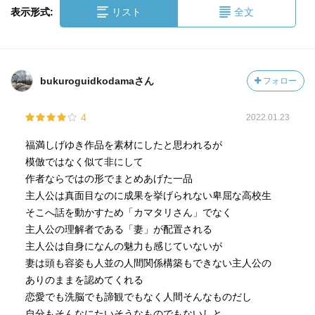
表示形式:
リスト
全文
bukuroguidkodamaさん
フォロー
4
2022.01.23
福満しげゆき作品を素材にしたと思われるが
模倣ではなく似て非にして
作者ならではの形でまとめあげた一品
主人公は真面目なのに成果を挙げられない卑屈な高校生
そこへ話を動かすため「カマタリさん」でなく
主人公の理解者である「妻」が配置される
主人公は自身になんの魅力も感じていないが
妻は頭も容姿も人並の人間関係構築もできない主人公の
ありのままを認めてくれる
恋愛でも洗脳でも諦観でもなく人間そんなものだし
自分もそんなにたいそうなものでもないしと