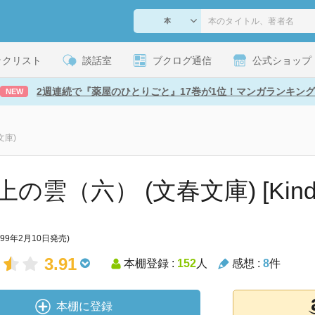
ックリスト
談話室
ブクログ通信
公式ショップ
2週連続で『薬屋のひとりごと』17巻が1位！マンガランキング
NEW
文庫)
の雲（六） (文春文庫) [Kindl
999年2月10日発売)
3.91
本棚登録 :
152
人
感想 :
8
件
本棚に登録