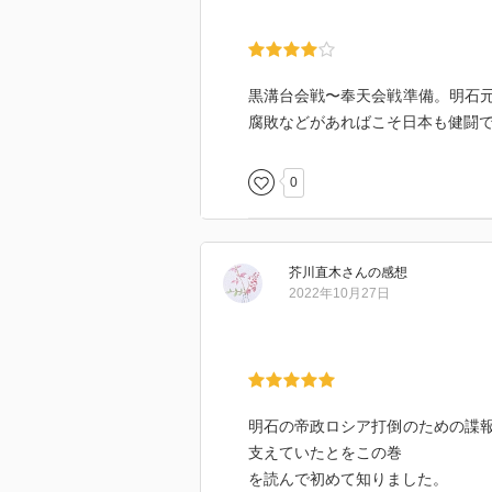
黒溝台会戦〜奉天会戦準備。明石
腐敗などがあればこそ日本も健闘
0
芥川直木
さん
の感想
2022年10月27日
明石の帝政ロシア打倒のための諜
支えていたとをこの巻
を読んで初めて知りました。