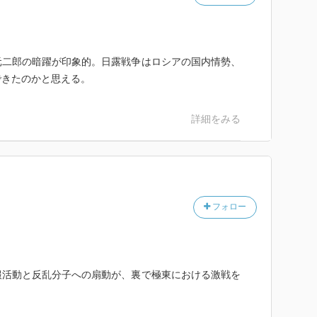
元二郎の暗躍が印象的。日露戦争はロシアの国内情勢、
できたのかと思える。
詳細をみる
フォロー
報活動と反乱分子への扇動が、裏で極東における激戦を