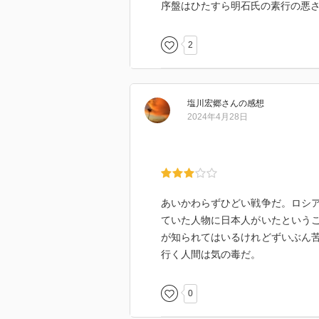
序盤はひたすら明石氏の素行の悪
2
塩川宏郷
さん
の感想
2024年4月28日
あいかわらずひどい戦争だ。ロシ
ていた人物に日本人がいたという
が知られてはいるけれどずいぶん
行く人間は気の毒だ。
0