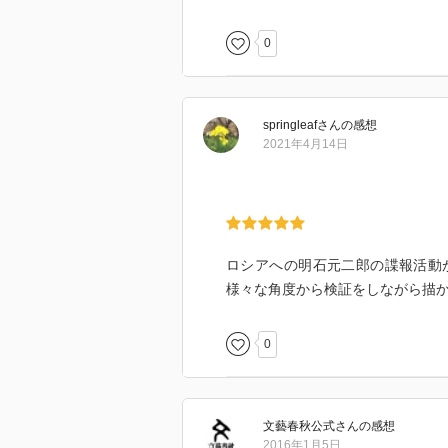
0
springleaf
さん
の感想
2021年4月14日
ロシアへの明石元二郎の諜報活動
様々な角度から検証をしながら描
0
文藝春秋公式
さん
の感想
2016年1月5日