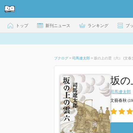
トップ
新刊ニュース
ランキング
ブ
ブクログ
>
司馬遼太郎
>
坂の上の雲（六） (文春
坂の上
司馬遼太郎
文藝春秋
(1