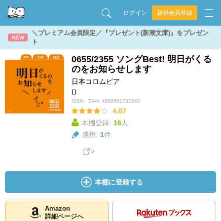
ログイン
新規会員登録
＼プレミアム会員限定／『プレゼント(新潮文庫)』をプレゼン
NEW
ト
0655/2355 ソングBest! 明日がくる
のをお知らせします
日本コロムビア
()
ISBN・EAN:
4988001787242
4.67
本棚登録:
16
人
感想:
1
件
本棚に登録する
Amazon
詳細ページへ