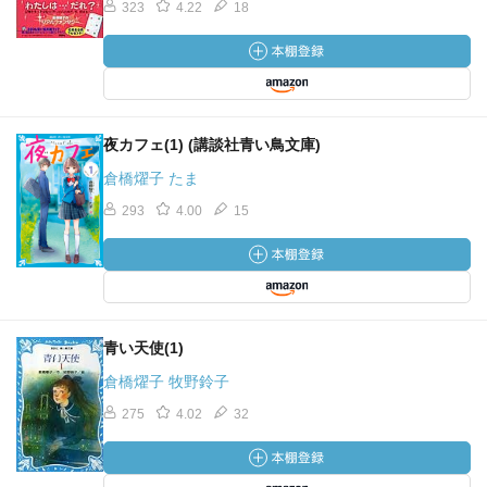
323
4.22
18
夜カフェ(1) (講談社青い鳥文庫)
倉橋燿子 たま
293
4.00
15
青い天使(1)
倉橋燿子 牧野鈴子
275
4.02
32