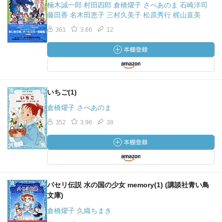
楠木誠一郎 村田四郎 倉橋燿子 さべあのま 石崎洋司
藤田香 名木田恵子 三村久美子 松原秀行 梶山直美
361
3.66
12
いちご(1)
倉橋燿子 さべあのま
352
3.96
38
パセリ伝説 水の国の少女 memory(1) (講談社青い鳥
文庫)
倉橋燿子 久織ちまき