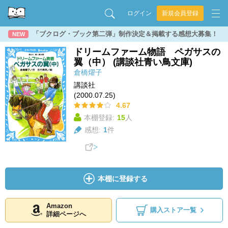
ログイン
新規会員登録
「ブクログ・ブック第二弾」制作決定＆掲載する感想大募集！
NEW
ドリームファーム物語 ペガサスの
翼（中） (講談社青い鳥文庫)
倉橋燿子
講談社
(2000.07.25)
4.67
本棚登録:
15
人
感想:
1
件
本棚に登録する
Amazon
購入ストア一覧
詳細ページへ