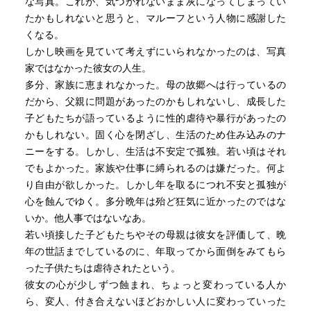
な写真。これが、気づかれないまま灰になってしまってい
たかもしれないと思うと、マルーフという人物に感謝した
くなる。
しかし映画を見ていて考えずにいられなかったのは、写真
家ではなかった彼女の人生。
多分、家族に恵まれなかった。母の故郷へは行っているの
だから、父親に問題があったのかもしれないし、成長した
子どもたちが語っているように性的虐待や暴行があったの
かもしれない。固く心を閉ざし、生活のため住み込みのナ
ニーをする。しかし、生活は不安定で孤独。若い頃はそれ
でもよかった。家族や仕事に縛られるのは嫌だった。何よ
り自由が欲しかった。しかし年を取るにつれ不安と孤独が
心を蝕んでゆく。多分晩年は殆ど狂気に近かったのではな
いか。他人事ではないなあ。
若い頃接した子どもたちやその母親は彼女を評価して、晩
年の世話までしているのに、年取ってから面倒をみてもら
った子供たちは虐待されたという。
彼女の心が少しずつ蝕まれ、ちょっと変わっている人か
ら、変人、付き合えないほどおかしい人に変わっていった