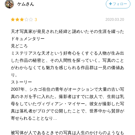
ケムさん
フォロー
3
2020.03.20
天才写真家が発見された経緯と謎めいたその生涯を綴った
ドキュメンタリー
見どころ
ミステリアスな天才という好奇心をくすぐる人物が生み出
した作品の秘密と、その人間性を探っていく。写真のこと
がわからなくても魅力を感じられる作品群は一見の価値あ
り。
ストーリー
2007年、シカゴ在住の青年がオークションで大量の古い写
真のネガを手に入れた。撮影者はすでに故人で、生前は乳
母をしていたヴィヴィアン・マイヤー。彼女が撮影した写
真は落札者がブログで公開したことで、世界中から賛辞が
寄せられることとなり…
被写体が人であるときその写真は人生のかけらのようなも