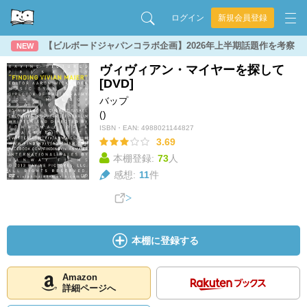
ログイン
新規会員登録
【ビルボードジャパンコラボ企画】2026年上半期話題作を考察
NEW
ヴィヴィアン・マイヤーを探して
[DVD]
バップ
()
ISBN・EAN:
4988021144827
3.69
本棚登録:
73
人
感想:
11
件
本棚に登録する
Amazon
詳細ページへ