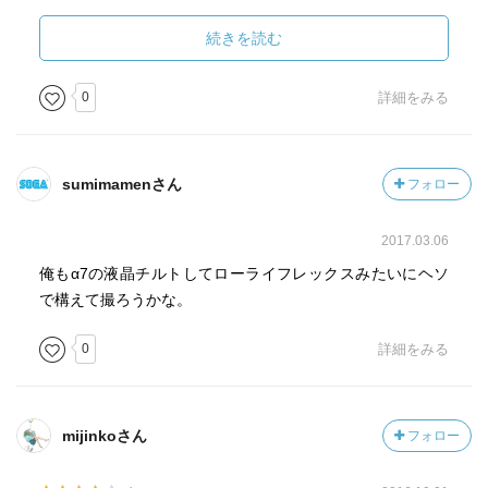
様子がわかる。それだけに、晩年に再会した女性が、ヴィ
ヴィアンが助けを求めたのに応じてあげられなかったと後
続きを読む
悔する様は胸に刺さった。
0
詳細をみる
彼女にやダーガーは死後ではあるがたまたま見つかって、
才能を認められたが、誰にも知られず作品を廃棄、償却さ
れた天才はもっといたのではないかと思う。
sumimamenさん
フォロー
今はデジカメだから現像もいらず、パソコンかスマホがあ
ればだれでも作品を発表できる幸せな時代だなと思う。
2017.03.06
不幸せだからこそ才能が花開いたのかもしれないが。
俺もα7の液晶チルトしてローライフレックスみたいにヘソ
で構えて撮ろうかな。
0
詳細をみる
mijinkoさん
フォロー