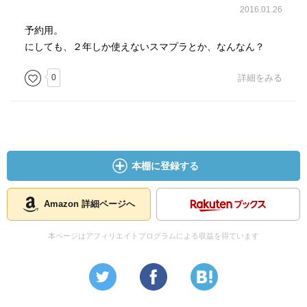
来るなら良いな
2016.01.26
大人になるのも
予約用。
悪くないのだろう
にしても、２年しか使えないスマプラとか、なんなん？
大人になるのも悪くない、この曲のレコーディングの時に
0
詳細をみる
は、さわおさんも、きっとそう思っていたはず。そんな予
感に満ちたヴォーカルに、悲壮感は全く感じない。
もう一曲が『チェルシーホテル』で、こちらもバラードな
がら、どっしりと構えた硬質感を持った、聴き応え充分な
本棚に登録する
ロッカバラードとなっており、サビの切ないメロディが印
象的です。
Amazon 詳細ページへ
ちなみに、この曲のMVは、渋谷の同名ライブハウス
｢CHELSEA HOTEL｣で撮影されており、私も昔、別のバン
本ページはアフィリエイトプログラムによる収益を得ています
ドのライブで行ったことがありまして、その独特な雰囲気
に満ちた狭い空間が印象的でした。