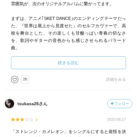
雰囲気が、次のオリジナルアルバムに繫がってます。
まずは、アニメ｢SKET DANCE｣のエンディングテーマだっ
た、『世界は屋上から見渡せた』のセルフカヴァーで、高
校を舞台とした、その楽しくも甘酸っぱい青春の切なさ
を、歌詞やギターの音色からも感じさせられるバラード
曲。
続きを読む
履きつぶした靴のため息
ドリブルのハーモニー
26
詳細をみる
低い空
背中押してくれた文化祭
放課後のジュリエット
tsukasa26さん
フォロー
泣いたキミ
正夢が大粒で降っていた
3
2020.06.27
もっと浸っていたいな
今しかない感情は
「ストレンジ・カメレオン」をシングルにすると覚悟を決
火傷するほど