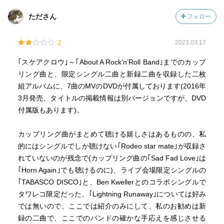
たださん
フォロー
2
2023.03.17
｢スケアクロウ｣～｢About A Rock’n’Roll Band｣までのカップ
リング曲と、限定シングル二曲と新録二曲を収録した二枚
組アルバムに、7曲のMVのDVDが付属しております(2016年
3月発売、タイトルの掲載情報は別バージョンですが、DVD
付属版もあります)。
カップリング曲がまとめて聴ける嬉しさはあるものの、私
的にはシングルでしか聴けない｢Rodeo star mate｣が収録さ
れていないのが残念で(カップリング曲の｢Sad Fad Love｣は
｢Horn Again｣でも聴けるのに)、ライブ会場限定シングルの
｢TABASCO DISCO｣と、Ben Kwellerとのコラボシングルで
タワレコ限定だった、｢Lightning Runaway｣については好み
では無いので、ここでは紹介のみにして、私のお勧めは新
録の二曲で、ここでのバンドの確かな手応えを感じさせる