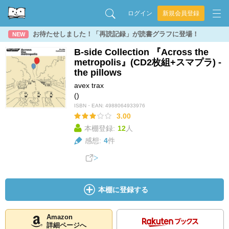
ログイン
新規会員登録
お待たせしました！「再読記録」が読書グラフに登場！
NEW
B-side Collection 『Across the
metropolis』(CD2枚組+スマプラ) -
the pillows
avex trax
()
ISBN・EAN:
4988064933976
3.00
本棚登録:
12
人
感想:
4
件
本棚に登録する
Amazon
詳細ページへ