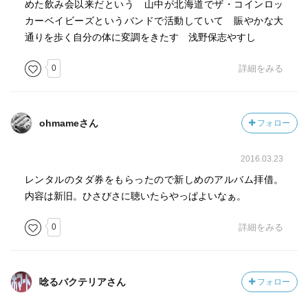
めた飲み会以来だという 山中が北海道でザ・コインロッ
不器用だけど
カーベイビーズというバンドで活動していて 賑やかな大
二度と戻れないんだ
通りを歩く自分の体に変調をきたす 浅野保志やすし
きっと誰もが通った
道なんだろう 知ってるよ
0
詳細をみる
昨日の僕が
手を振っている
素直に明日の
ohmameさん
フォロー
ドアを開けよう
2016.03.23
世界は屋上から見渡せた
そっと心に刻んだ
レンタルのタダ券をもらったので新しめのアルバム拝借。
走り書きの青春を
内容は新旧。ひさびさに聴いたらやっぱよいなぁ。
未来の僕は
0
詳細をみる
どんな気持ちで
振り返るのだろう
ずっと心が痛んだ
子供じみた失敗も
唸るバクテリアさん
フォロー
笑える時が