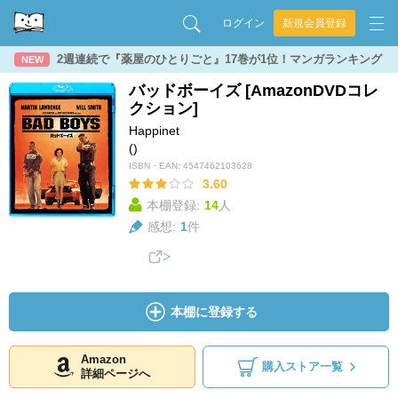
ログイン
新規会員登録
2週連続で『薬屋のひとりごと』17巻が1位！マンガランキング
NEW
バッドボーイズ [AmazonDVDコレ
クション]
Happinet
()
ISBN・EAN:
4547462103628
3.60
本棚登録:
14
人
感想:
1
件
本棚に登録する
Amazon
購入ストア一覧
詳細ページへ