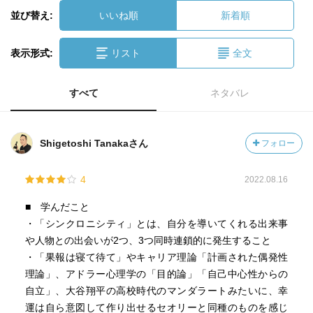
並び替え:
いいね順
新着順
表示形式:
リスト
全文
すべて
ネタバレ
Shigetoshi Tanakaさん
フォロー
4
2022.08.16
■ 学んだこと
・「シンクロニシティ」とは、自分を導いてくれる出来事
や人物との出会いが2つ、3つ同時連鎖的に発生すること
・「果報は寝て待て」やキャリア理論「計画された偶発性
理論」、アドラー心理学の「目的論」「自己中心性からの
自立」、大谷翔平の高校時代のマンダラートみたいに、幸
運は自ら意図して作り出せるセオリーと同種のものを感じ