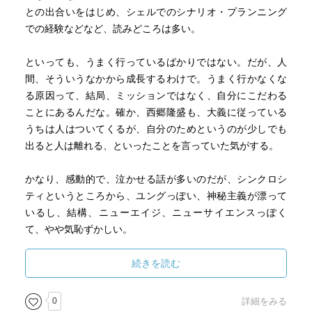
との出合いをはじめ、シェルでのシナリオ・プランニング
での経験などなど、読みどころは多い。
といっても、うまく行っているばかりではない。だが、人
間、そういうなかから成長するわけで。うまく行かなくな
る原因って、結局、ミッションではなく、自分にこだわる
ことにあるんだな。確か、西郷隆盛も、大義に従っている
うちは人はついてくるが、自分のためというのが少しでも
出ると人は離れる、といったことを言っていた気がする。
かなり、感動的で、泣かせる話が多いのだが、シンクロシ
ティというところから、ユングっぽい、神秘主義が漂って
いるし、結構、ニューエイジ、ニューサイエンスっぽく
て、やや気恥ずかしい。
あと、空港でたまたますれ違った女性を追っかけて、なん
続きを読む
だかんだで結婚するとか、「真実の愛」の物語も、感動的
だけど、？？？で、結局、これって「自分探し」の旅な
0
詳細をみる