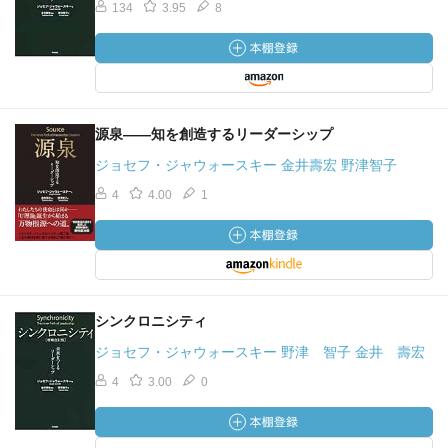
134
3.95
8
源泉――知を創造するリーダーシップ
ジョセフ・ジャウォースキー 金井壽宏 野津智子
4
4.00
1
シンクロニシティ
ジョセフ・ジャウォースキー 野津 智子 金井 壽宏
4
3.00
0