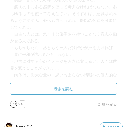
・実際、君という人間そのものが人類の全体だ。
・筋肉の中にある感情を使って考えなければならない。あ
らゆるものを使って考えなさい。そうすれば、意識は流れ
るようにすすみ、外へも内へも流れ、医師の伝達を可能に
してくれる。
・自由な人とは、気ままな勝手さを持つことなく意志を働
かせる人である。
・もしかしたら、あともう一人だけ誰かが声をあげれば、
世界に平和が訪れるかもしれない。
・現実に対する心のイメージを入念に変えると、人々は世
界を変えることができます。
・肉体は、膨大な量の、思いもよらない情報への個人的な
入口になる。
続きを読む
0
詳細をみる
beckさん
フォロー