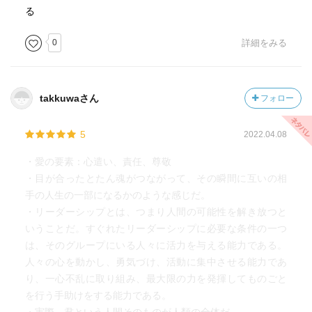
る
0
詳細をみる
takkuwaさん
フォロー
5
2022.04.08
・愛の要素：心遣い、責任、尊敬
・目が合ったとたん魂がつながって、その瞬間に互いの相
手の人生の一部になるかのような感じだ。
・リーダーシップとは、つまり人間の可能性を解き放つと
いうことだ。すぐれたリーダーシップに必要な条件の一つ
は、そのグループにいる人々に活力を与える能力である。
人々の心を動かし、勇気づけ、活動に集中させる能力であ
り、一心不乱に取り組み、最大限の力を発揮してものごと
を行う手助けをする能力である。