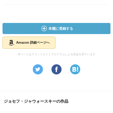
の？という気もしてしまう。個人的には、真実の「愛」や
「自分」がどこかにあるというのは幻想じゃないかと思
う。最後は、「神の存在」で終わるしなー。
でも、自伝なんで、すごく読みやすいし、感動するし、リ
本棚に登録する
ーダーシップのあり方のすごく良い教科書だと思います。
Amazon 詳細ページへ
本ページはアフィリエイトプログラムによる収益を得ています
ジョセフ・ジャウォースキーの作品