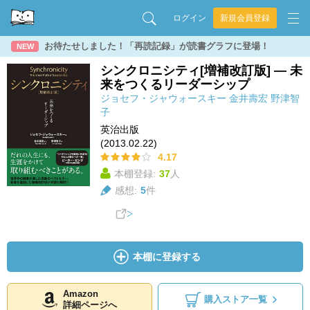
ログイン
新規会員登録
お待たせしました！「再読記録」が読書グラフに登場！
NEW
シンクロニシティ[増補改訂版] ― 未
来をつくるリーダーシップ
ジョセフ・ジャウォースキー
金井壽宏
野津智
子
英治出版
(2013.02.22)
4.17
本棚登録:
37
人
感想:
5
件
本棚に登録する
Amazon
購入ストア一覧
詳細ページへ