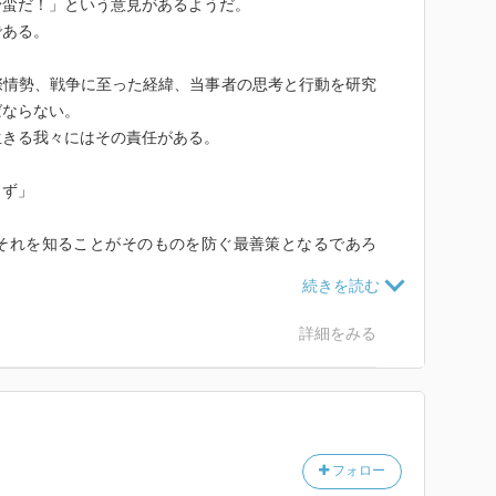
野蛮だ！」という意見があるようだ。
である。
際情勢、戦争に至った経緯、当事者の思考と行動を研究
ばならない。
生きる我々にはその責任がある。
らず」
それを知ることがそのものを防ぐ最善策となるであろ
な軍人である一方、人たらしであり、日本で言えば豊臣
詳細をみる
。
いて、アイゼンハワー始め連合軍の指揮官の有能さは言
イツ軍の瑕疵を列挙したい。
貫していない。
フォロー