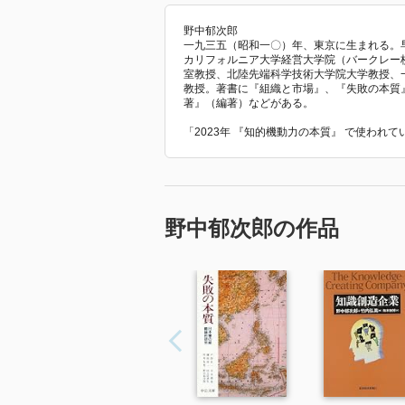
野中郁次郎
一九三五（昭和一〇）年、東京に生まれる。
カリフォルニア大学経営大学院（バークレー校
室教授、北陸先端科学技術大学院大学教授、
教授。著書に『組織と市場』、『失敗の本質
著』（編著）などがある。
「2023年 『知的機動力の本質』 で使われ
野中郁次郎の作品