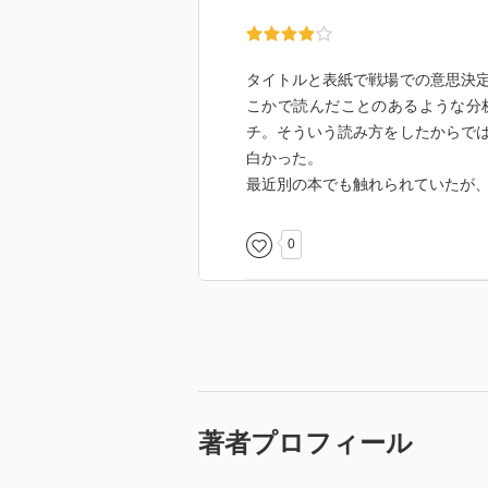
(c)イギリスほどの優秀な気象観
かった。Dデイは予測していたが
タイトルと表紙で戦場での意思決
戦争は典型的な「複雑系」の事象
こかで読んだことのあるような分
どない。
チ。そういう読み方をしたからで
だからこそ、情報を収集、高度に
白かった。
に決断、実行する必要がある。
最近別の本でも触れられていたが
プラトン、演繹、純粋理性
0
アリストテレス、帰納、経験理性
複雑系であるがゆえ前者による完
著者プロフィール