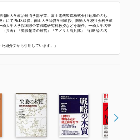
早稲田大学政治経済学部卒業。富士電機製造株式会社勤務ののち、
）にてPh.D.取得。南山大学経営学部教授、防衛大学校社会科学教
一橋大学大学院国際企業戦略研究科教授などを歴任。一橋大学名誉
』（共著）『知識創造の経営』『アメリカ海兵隊』『戦略論の名
ていた紹介文から引用しています。」