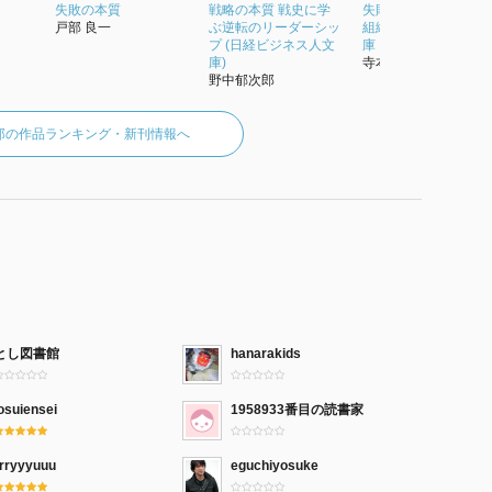
失敗の本質
戦略の本質 戦史に学
失敗の本質 日本軍の
戸部 良一
ぶ逆転のリーダーシッ
組織論的研究 (中公文
プ (日経ビジネス人文
庫 と18-2)
庫)
寺本義也
野中郁次郎
郎の作品ランキング・新刊情報へ
とし図書館
hanarakids
osuiensei
1958933番目の読書家
rrryyyuuu
eguchiyosuke