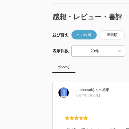
感想・レビュー・書評
並び替え
いいね順
新着順
表示件数
すべて
josuiensei
さん
の感想
2024年1月28日