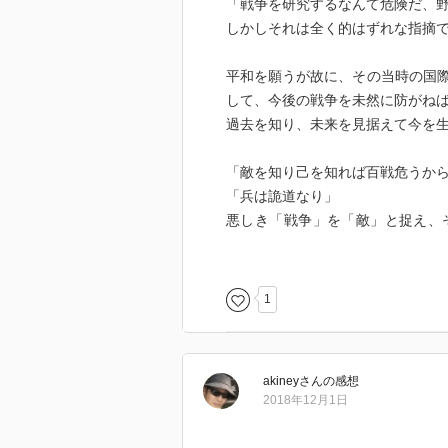
「戦争を研究するなんて危険だ、
しかしそれは全く的はずれな指摘
平和を願うが故に、その当時の国
して、今後の戦争を未然に防がね
過去を知り、未来を見据えて今を
「敵を知り己を知れば百戦危うか
「兵は詭道なり」
悪しき「戦争」を「敵」と捉え、
う。
米のアイゼンハワーは非常に優秀
1
秀吉のような人物のような人物だ
特にノルマンディー上陸作戦にお
akiney
さん
の感想
うまでも無いが、敢えて以下にド
2018年12月1日
(a)軍の命令系統が複雑、かつ一
(b)ヒトラーが独断すぎる。