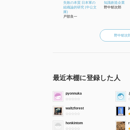
失敗の本質 日本軍の
知識創造企業
組織論的研究 (中公文
野中郁次郎
庫)
戸部良一
野中郁次
最近本棚に登録した人
pyonnuka
waltzforest
j
honkintom