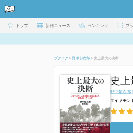
トップ
新刊ニュース
ランキング
ブ
ブクログ
>
野中郁次郎
>
史上最大の決断
史上最
野中郁次郎
ダイヤモン