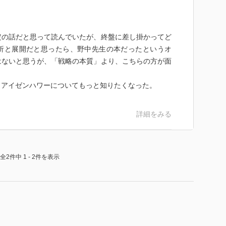
測部隊がおらず、嵐の中の36時間の晴天を予測出来な
、具体的な日時の特定が出来なかった。
定の話だと思って読んでいたが、終盤に差し掛かってど
である。戦場、戦術、戦略で一つも明確、確実な事象な
析と展開だと思ったら、野中先生の本だったというオ
はないと思うが、「戦略の本質」より、こちらの方が面
集約し、現場を含むあらゆる人間の意見を聞き、大局的
、アイゼンハワーについてもっと知りたくなった。
詳細をみる
全理解は困難であり、後者の手法が有効であろう。
全2件中 1 - 2件を表示