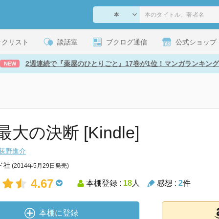
ックリスト
談話室
ブクログ通信
公式ショップ
2週連続で『薬屋のひとりごと』17巻が1位！マンガランキング
NEW
大の決断 [Kindle]
荻野進介
ド社
(2014年5月29日発売)
4.67
本棚登録 :
18
人
感想 :
2
件
本棚に登録