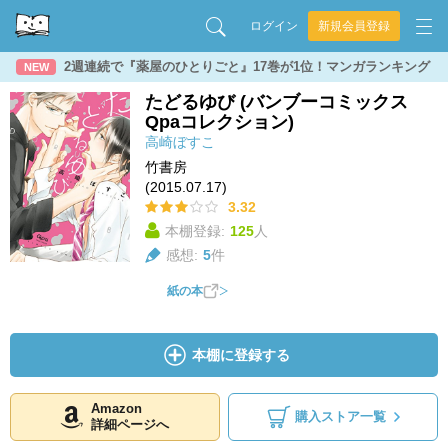
ログイン
新規会員登録
2週連続で『薬屋のひとりごと』17巻が1位！マンガランキング
NEW
たどるゆび (バンブーコミックス
Qpaコレクション)
高崎ぼすこ
竹書房
(2015.07.17)
3.32
本棚登録:
125
人
感想:
5
件
紙の本
本棚に登録する
Amazon
購入ストア一覧
詳細ページへ