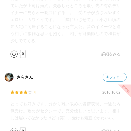
ていたが上司は婚約。失恋したところを取引先の有名デザ
イナーに見られ一晩共にする…。 受の子が流されやすく
エロい…カワイイです。 「隣にいさせて」：小さい頃の
知人宅に同居することになった主人公。昔のイメージと違
う相手に複雑な思いを抱く。 相手が能楽師なので和装が
少しでてくる。
0
詳細をみる
さらさん
フォロー
4
2016.10.02
とっても好みです。分かり難い攻めの愛情表現、一途な内
気受け。攻めがセクシーで、充分優しいと思います。相手
には届いてなかったけど（笑）。受けも素直でかわいい。