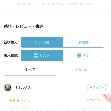
本ページはアフィリエイトプログラムによる収益を得ています
感想・レビュー・書評
並び替え:
いいね順
新着順
表示形式:
リスト
全文
すべて
ネタバレ
リオルさん
フォロー
3
2026.07.25
表題作と読切1作 収録されてました。表題作は受が流されや