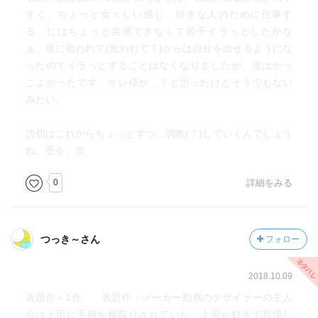
すく、ちょっと女々しい感じ。好きな人のために仕事す
る…にはちょっと共感できなくて若干イラっとしたかな
ぁ。攻に拾われて(救われて？)からは自分を出せるようにな
ったのでイラっとすることはなくなりましたが。攻はかっ
こよかったです。オレ様か…？と思ったけどそうでもない
みたい。
読切はこれからちょっとずつ…調教(？)していくんでしょう
ね、受を。笑
0
詳細をみる
つっき～さん
フォロー
2018.10.09
表題作＋1作。 表題作：メーカー勤務のデザイナーの主人
公は上司に手柄を横取りされていた。上司が好きで我慢し