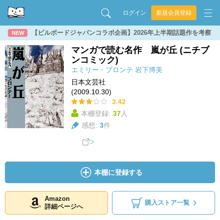
ログイン
新規会員登録
【ビルボードジャパンコラボ企画】2026年上半期話題作を考察
NEW
マンガで読む名作 嵐が丘 (ニチブ
ンコミック)
エミリー・ブロンテ
岩下博美
日本文芸社
(2009.10.30)
3.42
本棚登録:
37
人
感想:
3
件
本棚に登録する
Amazon
購入ストア一覧
詳細ページへ