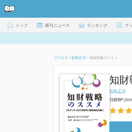
トップ
新刊ニュース
ランキング
ブ
ブクログ
>
鮫島正洋
>
知財戦略のススメ
知財戦
鮫島正洋
日経BP
(20