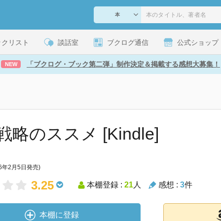
ックリスト
談話室
ブクログ通信
公式ショップ
「ブクログ・ブック第二弾」制作決定＆掲載する感想大募集！
NEW
略のススメ [Kindle]
16年2月5日発売)
3.25
本棚登録 :
21
人
感想 :
3
件
本棚に登録