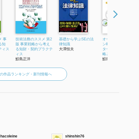
 事
技術法務のススメ 第2
基礎から学ぶSEの法
オープンイノベーシ
る知
版 事業戦略から考え
律知識
ン時代の技術法務 ス
ティス
る知財・契約プラクテ
大澤恒夫
タートアップの知財
ィス
略とベストプラク...
鮫島正洋
鮫島正洋
の作品ランキング・新刊情報へ
chacoleine
shinshin76