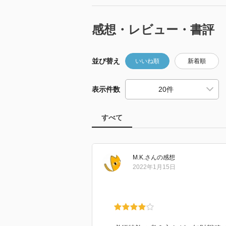
感想・レビュー・書評
並び替え
いいね順
新着順
表示件数
すべて
M.K.
さん
の感想
2022年1月15日