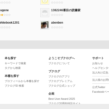
eugene
1382246番目の読書家
whitebook1201
abenben
本を探す
ようこそブクログへ
サポート
キーワードで検索
ブクログについて
お知らせ
タグから検索
ヘルプセンタ
ブクログ
法人向け広告
本棚を探す
ブクログのアプリ
法人様のお問
プロフィールから本棚を探す
ブクログプレミアム
ブクログID 検索
ブクログ公式ショップ
公式Twitter
Facebookペ
企画
Best User Award 2025
ブクログ20周年特設サイト