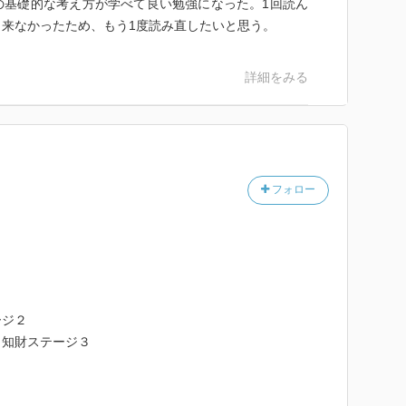
の基礎的な考え方が学べて良い勉強になった。1回読ん
来なかったため、もう1度読み直したいと思う。
詳細をみる
フォロー
ージ２
：知財ステージ３