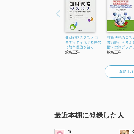
知財戦略のススメ コ
技術法務のススメ
モディティ化する時代
業戦略から考え
に競争優位を築く
財・契約プラク
鮫島正洋
鮫島正洋
鮫島正洋
最近本棚に登録した人
m