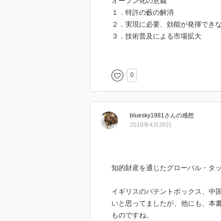
オープン化の意義
１．特許の藪の解消
２．実現に必要、効能が発揮でき
３．技術普及による市場拡大
3章以降の内容は、現時点の自分に
実感が沸かないレベル。
0
３年ぐらい経過したら再読したい
bluesky1981
さん
の感想
2016年4月26日
知的財産を通じたグローバル・タ
イギリスのパテントボックス、中
いと思ってましたが、他にも、本
ものですね。