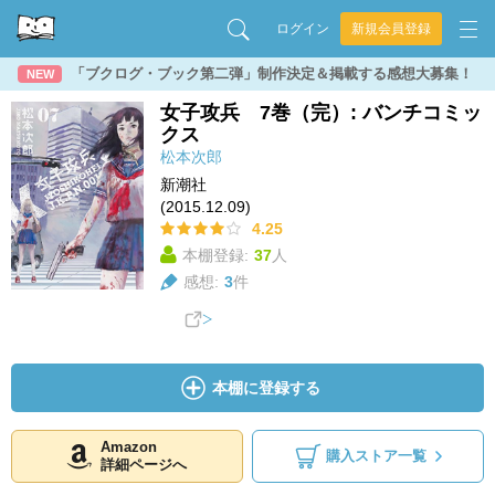
ログイン
新規会員登録
「ブクログ・ブック第二弾」制作決定＆掲載する感想大募集！
NEW
女子攻兵 7巻（完）: バンチコミッ
クス
松本次郎
新潮社
(2015.12.09)
4.25
本棚登録:
37
人
感想:
3
件
本棚に登録する
Amazon
購入ストア一覧
詳細ページへ