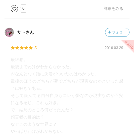
0
詳細をみる
サトさん
フォロー
5
2016.03.29
最終巻。
最後までわけがわからなかった。
がなんとなく話に決着がついたのはわかった。
最後のほうのどちらが夢でどちらが現実なのかといった感
じは好きである。
そして読んでる自分自身もコレが夢なのか現実なのか不安
になる感じ、これも好き。
で、結局のところ何だったんだ？
預言者の目的は？
なぜこのような世界に？
やっぱりわけがわからない。