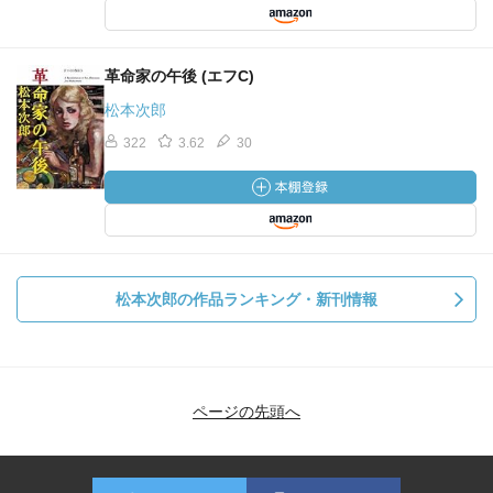
革命家の午後 (エフC)
松本次郎
322
3.62
30
松本次郎の作品ランキング・新刊情報
ページの先頭へ