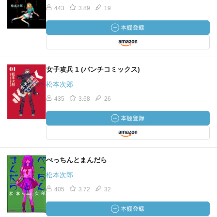
443
3.89
19
女子攻兵 1 (バンチコミックス)
松本次郎
435
3.68
26
べっちんとまんだら
松本次郎
405
3.72
32