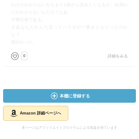
わけがわからないからまた1巻から読みたくなるが、結局わ
けがわからないんだろうなあ。
中毒症状である。
まあなんだかんだ言ってハラダが一番まともだったのか
な？
面白かった。
0
詳細をみる
本棚に登録する
Amazon 詳細ページへ
本ページはアフィリエイトプログラムによる収益を得ています